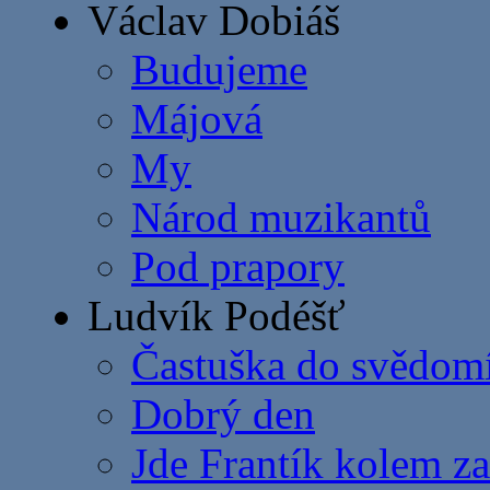
Václav Dobiáš
Budujeme
Májová
My
Národ muzikantů
Pod prapory
Ludvík Podéšť
Častuška do svědom
Dobrý den
Jde Frantík kolem z