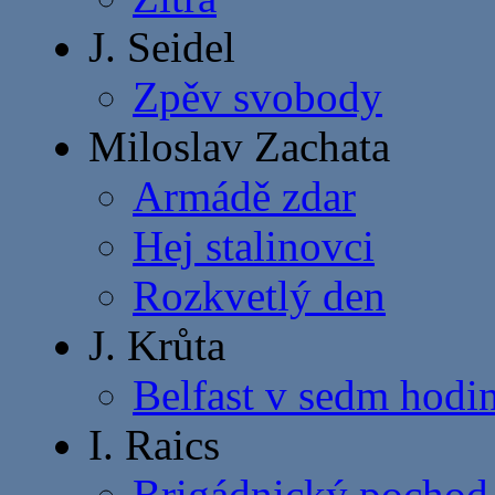
J. Seidel
Zpěv svobody
Miloslav Zachata
Armádě zdar
Hej stalinovci
Rozkvetlý den
J. Krůta
Belfast v sedm hodi
I. Raics
Brigádnický pochod