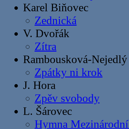
Karel Biňovec
Zednická
V. Dvořák
Zítra
Rambousková-Nejedlý
Zpátky ni krok
J. Hora
Zpěv svobody
L. Šárovec
Hymna Mezinárodníh