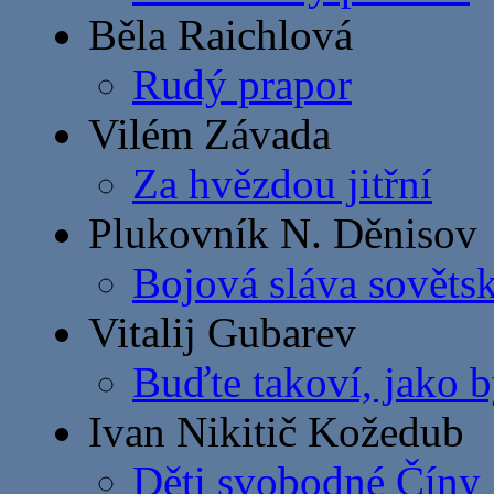
Běla Raichlová
Rudý prapor
Vilém Závada
Za hvězdou jitřní
Plukovník N. Děnisov
Bojová sláva sovětsk
Vitalij Gubarev
Buďte takoví, jako b
Ivan Nikitič Kožedub
Děti svobodné Číny