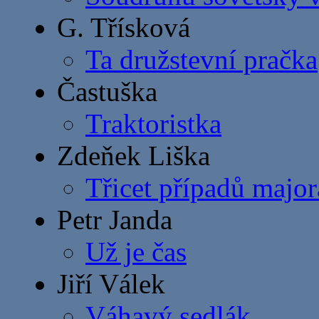
G. Třísková
Ta družstevní pračka
Častuška
Traktoristka
Zdeňek Liška
Třicet případů majo
Petr Janda
Už je čas
Jiří Válek
Váhavý sedlák