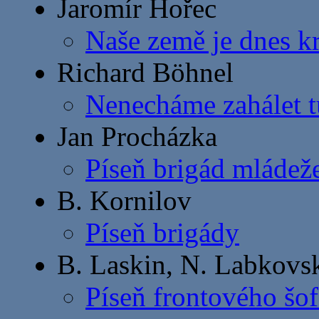
Jaromír Hořec
Naše země je dnes k
Richard Böhnel
Nenecháme zahálet 
Jan Procházka
Píseň brigád mládež
B. Kornilov
Píseň brigády
B. Laskin, N. Labkovsk
Píseň frontového šof