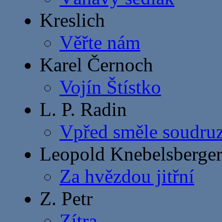
Kreslich
Věřte nám
Karel Černoch
Vojín Štístko
L. P. Radin
Vpřed směle soudruz
Leopold Knebelsberge
Za hvězdou jitřní
Z. Petr
Zítra