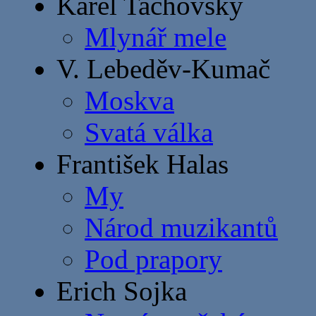
Karel Tachovský
Mlynář mele
V. Lebeděv-Kumač
Moskva
Svatá válka
František Halas
My
Národ muzikantů
Pod prapory
Erich Sojka