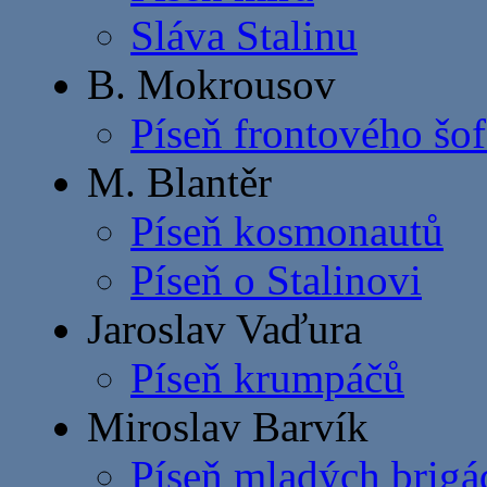
Sláva Stalinu
B. Mokrousov
Píseň frontového šof
M. Blantěr
Píseň kosmonautů
Píseň o Stalinovi
Jaroslav Vaďura
Píseň krumpáčů
Miroslav Barvík
Píseň mladých brigá