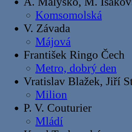
A. Malyško, M. Isakov
Komsomolská
V. Závada
Májová
František Ringo Čech
Metro, dobrý den
Vratislav Blažek, Jiří 
Milion
P. V. Couturier
Mládí