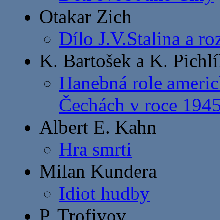
Otakar Zich
Dílo J.V.Stalina a r
K. Bartošek a K. Pichlí
Hanebná role americ
Čechách v roce 194
Albert E. Kahn
Hra smrti
Milan Kundera
Idiot hudby
P. Trofivov