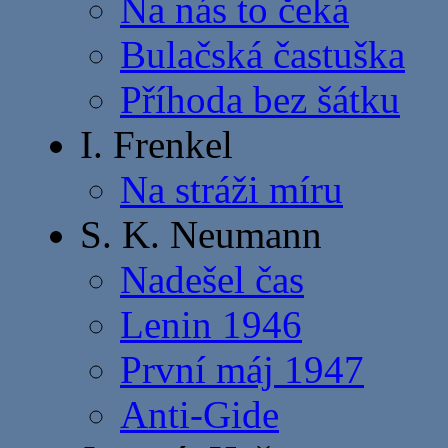
Na nás to čeká
Bulačská častuška
Příhoda bez šátku
I. Frenkel
Na stráži míru
S. K. Neumann
Nadešel čas
Lenin 1946
První máj 1947
Anti-Gide