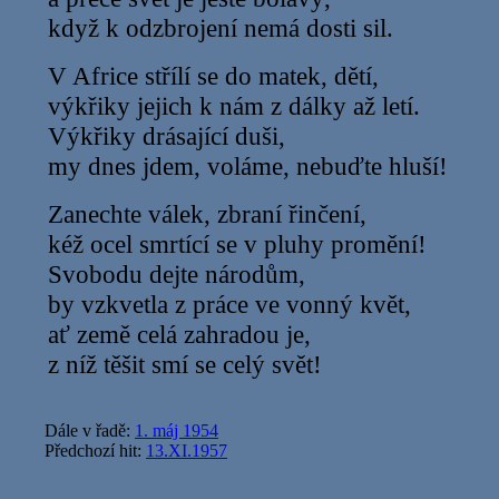
když k odzbrojení nemá dosti sil.
V Africe střílí se do matek, dětí,
výkřiky jejich k nám z dálky až letí.
Výkřiky drásající duši,
my dnes jdem, voláme, nebuďte hluší!
Zanechte válek, zbraní řinčení,
kéž ocel smrtící se v pluhy promění!
Svobodu dejte národům,
by vzkvetla z práce ve vonný květ,
ať země celá zahradou je,
z níž těšit smí se celý svět!
Dále v řadě:
1. máj 1954
Předchozí hit:
13.XI.1957