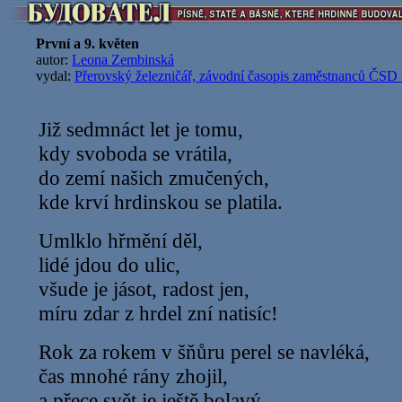
První a 9. květen
autor:
Leona Zembinská
vydal:
Přerovský železničář, závodní časopis zaměstnanců ČSD 
Již sedmnáct let je tomu,
kdy svoboda se vrátila,
do zemí našich zmučených,
kde krví hrdinskou se platila.
Umlklo hřmění děl,
lidé jdou do ulic,
všude je jásot, radost jen,
míru zdar z hrdel zní natisíc!
Rok za rokem v šňůru perel se navléká,
čas mnohé rány zhojil,
a přece svět je ještě bolavý,