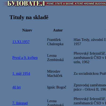
Tituly na skladě
Název
Autor
František
Hlas Tesly, závodní č
13.XI.1957
Chaloupka
1957
Přerovský železničář,
Leona
První a 9. květen
zaměstnanců ČSD v P
Zembinská
uzlu, 1962
Miroslav
1. máj 1954
Za socialistickou Pra
Macháček
Zpravodaj zaměstnanc
40 let
Ignác Bogoč
práce - Orlová II, 19
Přerovský železničář,
Leona
7. listopad
zaměstnanců ČSD v P
Zembinská