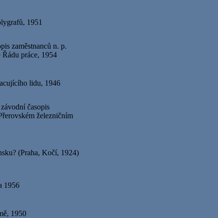
lygrafů, 1951
pis zaměstnanců n. p.
e Řádu práce, 1954
racujícího lidu, 1946
 závodní časopis
řerovském železničním
sku? (Praha, Kočí, 1924)
a 1956
mě, 1950