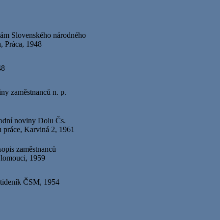
avám Slovenského národného
a, Práca, 1948
48
ny zaměstnanců n. p.
odní noviny Dolu Čs.
u práce, Karviná 2, 1961
sopis zaměstnanců
Olomouci, 1959
ctideník ČSM, 1954