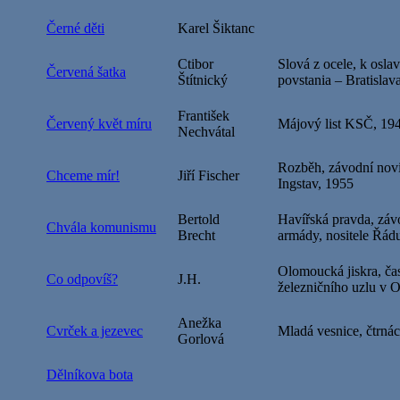
Černé děti
Karel Šiktanc
Ctibor
Slová z ocele, k osl
Červená šatka
Štítnický
povstania – Bratislav
František
Červený květ míru
Májový list KSČ, 19
Nechvátal
Rozběh, závodní novi
Chceme mír!
Jiří Fischer
Ingstav, 1955
Bertold
Havířská pravda, záv
Chvála komunismu
Brecht
armády, nositele Řád
Olomoucká jiskra, ča
Co odpovíš?
J.H.
železničního uzlu v 
Anežka
Cvrček a jezevec
Mladá vesnice, čtrná
Gorlová
Dělníkova bota