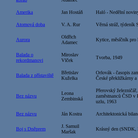
Amerika
Jan Hostáň
Haló - Nedělní novin
Atomová doba
V. A. Rur
Věrná stráž, týdeník
Oldřich
Aurora
Kytice, měsíčník pro 
Adamec
Balada o
Miroslav
Tvorba, 1949
rekordmanovi
Vlček
Břetislav
Orlovák - časopis za
Balada z přístaviště
Kuželka
České překližkárny a
Přerovský železničář,
Leona
Bez názvu
zaměstnanců ČSD v P
Zembinská
uzlu, 1963
Bez názvu
Ján Kostra
Architektonická bil
J. Samuil
Boj s Dněprem
Krásný den (SNDK, P
Maršak