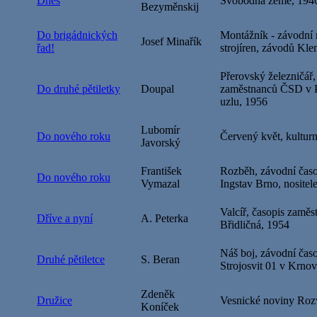
Dnes
Svobodná země, 194
Bezyměnskij
Do brigádnických
Montážník - závodní
Josef Minařík
řad!
strojíren, závodů Kle
Přerovský železničář,
Do druhé pětiletky
Doupal
zaměstnanců ČSD v P
uzlu, 1956
Lubomír
Do nového roku
Červený květ, kulturn
Javorský
František
Rozběh, závodní časo
Do nového roku
Vymazal
Ingstav Brno, nositel
Valcíř, časopis zaměs
Dříve a nyní
A. Peterka
Břidličná, 1954
Náš boj, závodní čas
Druhé pětiletce
S. Beran
Strojosvit 01 v Krno
Zdeněk
Družice
Vesnické noviny Roz
Koníček