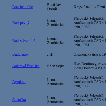
Rostislav
Bonské krédo
Krajské nakl. v Plzni
Dostál
Přerovský železničář,
Leona
Buď pevný
zaměstnanců ČSD v P
Zembinská
uzlu, 1963
Přerovský železničář,
Leona
Buď sláva tobě
zaměstnanců ČSD v P
Zembinská
uzlu, 1961
Budujeme
J.H.
Olomoucká jiskra, 1
Hlas Doubravy, závo
Bulačská častuška
Erich Sojka
Dolu Doubrava v Do
Přerovský železničář,
Leona
Byrokrat
zaměstnanců ČSD v P
Zembinská
uzlu, 1956
Přerovský železničář,
Leona
Častuška
zaměstnanců ČSD v P
Zembinská
uzlu, 1959