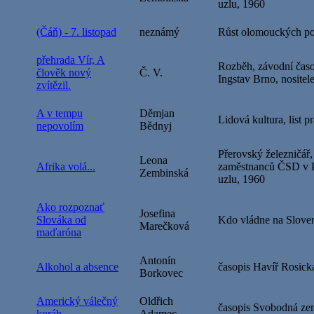
uzlu, 1960
(Čáň) - 7. listopad
neznámý
Růst olomouckých po
přehrada Vír, A
Rozběh, závodní časo
člověk nový
Č. V.
Ingstav Brno, nositel
zvítězil.
A v tempu
Děmjan
Lidová kultura, list p
nepovolím
Bědnyj
Přerovský železničář,
Leona
Afrika volá...
zaměstnanců ČSD v P
Zembinská
uzlu, 1960
Ako rozpoznať
Josefina
Slováka od
Kdo vládne na Sloven
Marečková
maďaróna
Antonín
Alkohol a absence
časopis Havíř Rosick
Borkovec
Americký válečný
Oldřich
časopis Svobodná ze
koráb
Adamec