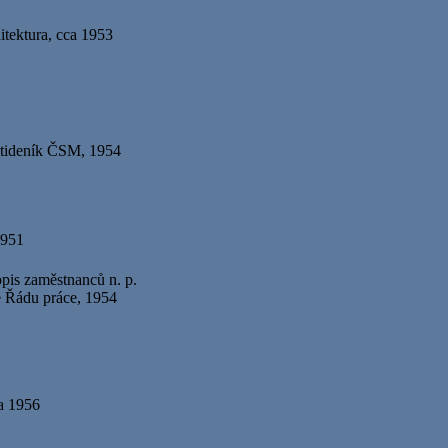
itektura, cca 1953
ctideník ČSM, 1954
1951
pis zaměstnanců n. p.
e Řádu práce, 1954
a 1956