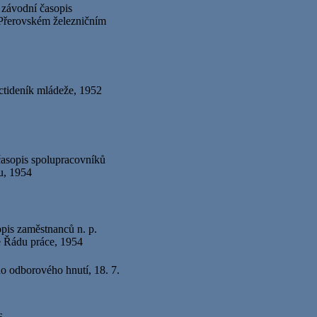
 závodní časopis
řerovském železničním
áctideník mládeže, 1952
asopis spolupracovníků
u, 1954
pis zaměstnanců n. p.
e Řádu práce, 1954
ho odborového hnutí, 18. 7.