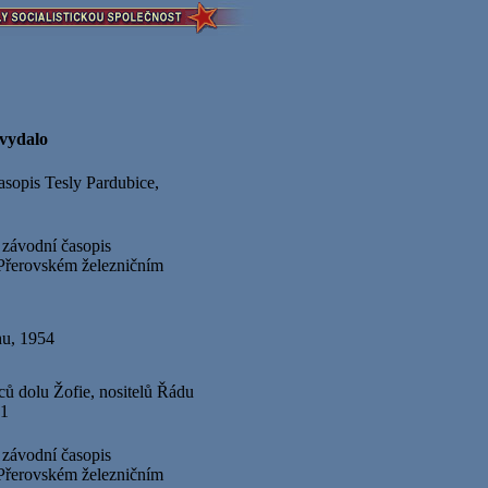
vydalo
asopis Tesly Pardubice,
 závodní časopis
řerovském železničním
hu, 1954
ů dolu Žofie, nositelů Řádu
61
 závodní časopis
řerovském železničním