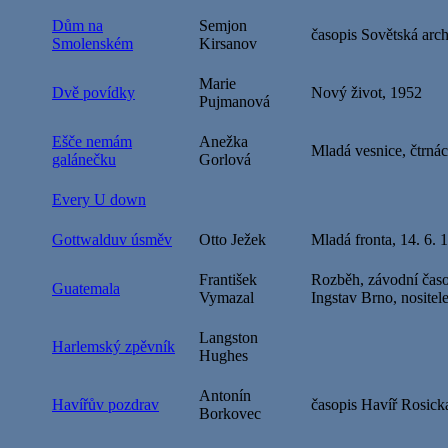
Dům na
Semjon
časopis Sovětská arch
Smolenském
Kirsanov
Marie
Dvě povídky
Nový život, 1952
Pujmanová
Ešče nemám
Anežka
Mladá vesnice, čtrná
galánečku
Gorlová
Every U down
Gottwalduv úsměv
Otto Ježek
Mladá fronta, 14. 6. 
František
Rozběh, závodní časo
Guatemala
Vymazal
Ingstav Brno, nositel
Langston
Harlemský zpěvník
Hughes
Antonín
Havířův pozdrav
časopis Havíř Rosick
Borkovec