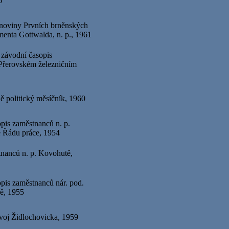
6
 noviny Prvních brněnských
menta Gottwalda, n. p., 1961
 závodní časopis
řerovském železničním
ě politický měsíčník, 1960
pis zaměstnanců n. p.
e Řádu práce, 1954
tnanců n. p. Kovohutě,
opis zaměstnanců nár. pod.
vě, 1955
voj Židlochovicka, 1959