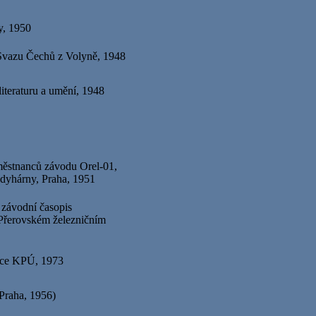
y, 1950
 Svazu Čechů z Volyně, 1948
literaturu a umění, 1948
městnanců závodu Orel-01,
 dyhárny, Praha, 1951
 závodní časopis
řerovském železničním
ance KPÚ, 1973
raha, 1956)