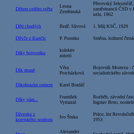
Přerovský železničář,
Leona
Dětem celého světa
zaměstnanců ČSD v P
Zembinská
uzlu, 1962
Děti chudých
Bedř. Sůvová
1. Máj KSČ, 1929
Děvče z Kunčic
P. Poustka
Směna, kulturní čtrn
kolektiv
Díky bojovníku
autorů
Věra
Bojovník Mostexu - č
Dík straně
Procházková
socialistického závod
Dikobrazím ostnem
Karel Bradáč
František
Rozběh, závodní časo
Díky vám...
Vymazal
Ingstav Brno, nositel
Dívenka z
Práce, list Revoluční
Ivo Štuka
korejského souboru
1953
Alexander