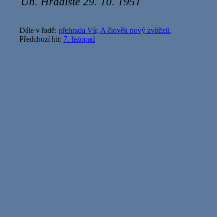
Uh. Hradiště 29. 10. 1951
Dále v řadě:
přehrada Vír, A člověk nový zvítězil.
Předchozí hit:
7. listopad