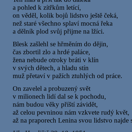
a pohled k zítřkům letící,
on věděl, kolik bojů lidstvo ještě čeká,
než staré všechno splaví mocná řeka
a dělník plod svůj přijme na lžíci.
Blesk zašlehl se hřměním do dějin,
čas zbortil zlo a hrdé paláce,
žena nebude otroky bráti v klín
v svých dětech, a hladu stín
muž přetaví v pažích ztuhlých od práce.
On zavelel a probuzený svět
v milionech lidí dal se k pochodu,
nám budou věky příští závidět,
až celou pevninou nám vzkvete rudý květ,
až na praporech Lenina svou lidstvo najde