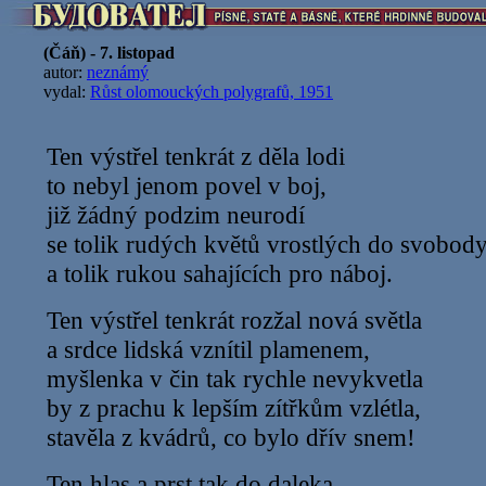
(Čáň) - 7. listopad
autor:
neznámý
vydal:
Růst olomouckých polygrafů, 1951
Ten výstřel tenkrát z děla lodi
to nebyl jenom povel v boj,
již žádný podzim neurodí
se tolik rudých květů vrostlých do svobod
a tolik rukou sahajících pro náboj.
Ten výstřel tenkrát rozžal nová světla
a srdce lidská vznítil plamenem,
myšlenka v čin tak rychle nevykvetla
by z prachu k lepším zítřkům vzlétla,
stavěla z kvádrů, co bylo dřív snem!
Ten hlas a prst tak do daleka