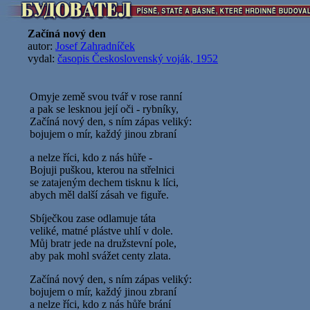
Začíná nový den
autor:
Josef Zahradníček
vydal:
časopis Československý voják, 1952
Omyje země svou tvář v rose ranní
a pak se lesknou její oči - rybníky,
Začíná nový den, s ním zápas veliký:
bojujem o mír, každý jinou zbraní
a nelze říci, kdo z nás hůře -
Bojuji puškou, kterou na střelnici
se zatajeným dechem tisknu k líci,
abych měl další zásah ve figuře.
Sbíječkou zase odlamuje táta
veliké, matné plástve uhlí v dole.
Můj bratr jede na družstevní pole,
aby pak mohl svážet centy zlata.
Začíná nový den, s ním zápas veliký:
bojujem o mír, každý jinou zbraní
a nelze říci, kdo z nás hůře brání