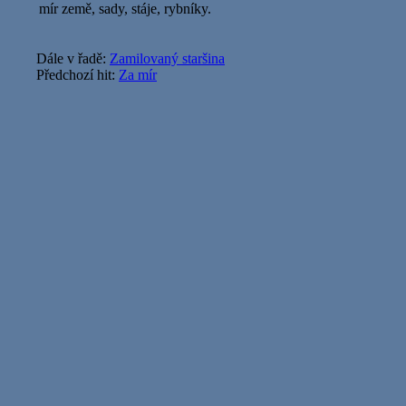
mír země, sady, stáje, rybníky.
Dále v řadě:
Zamilovaný staršina
Předchozí hit:
Za mír