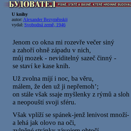
U knihy
autor:
Alexander Bezyměnskij
vydal:
Svobodná země, 1946
Jenom co okna mi rozevře večer siný
a zahoří ohně západu v nich,
můj mozek - neviditelný sazeč činný -
se staví ke kase knih.
Už zvolna míjí i noc, ba věru,
málem, že den už ji nepřemoh’;
on stále však ssaje myšlenky z rýmů a sloh
a neopouští svoji sféru.
Však vplíží se spánek-jenž lenivost množí-
a lehá jak olovo na oči,
zvlněné stránky závojem obtočí