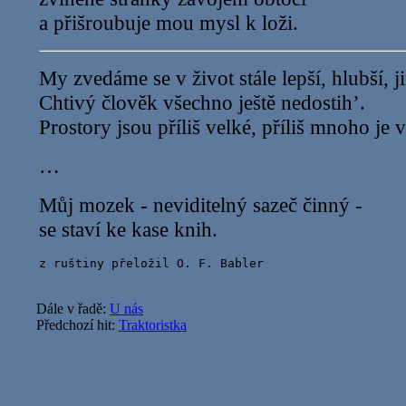
a přišroubuje mou mysl k loži.
My zvedáme se v život stále lepší, hlubší, j
Chtivý člověk všechno ještě nedostih’.
Prostory jsou příliš velké, příliš mnoho je v
…
Můj mozek - neviditelný sazeč činný -
se staví ke kase knih.
Dále v řadě:
U nás
Předchozí hit:
Traktoristka