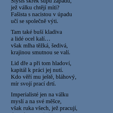
Slyšíš skřek supů západu,
jež válku chtějí míti?
Fašista s nacistou v úpadu
učí se společně výti.
Tam také buší kladiva
a lidé ocel kalí…
však mlha těžká, šedivá,
krajinou smutnou se valí.
Lid dře a při tom hladoví,
kapitál k práci jej nutí.
Kdo věří mu ještě, bláhový,
mír svojí prací drtí.
Imperialisté jen na válku
myslí a na své měšce,
však ruka všech, jež pracují,