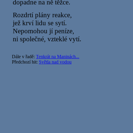
dopadne na ně těžce.
Rozdrtí plány reakce,
jež krví lidu se sytí.
Nepomohou jí peníze,
ni společné, vzteklé vytí.
Dále v řadě:
Tenkrát na Maninách...
Předchozí hit:
Světla nad vodou