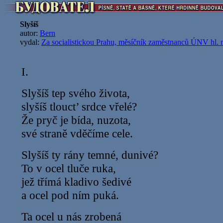
Slyšíš
autor:
Bern
vydal:
Za socialistickou Prahu, měsíčník zaměstnanců ÚNV hl. 
I.
Slyšíš tep svého života,
slyšíš tlouct’ srdce vřelé?
Že pryč je bída, nuzota,
své straně vděčíme cele.
Slyšíš ty rány temné, dunivé?
To v ocel tluče ruka,
jež třímá kladivo šedivé
a ocel pod ním puká.
Ta ocel u nás zrobená