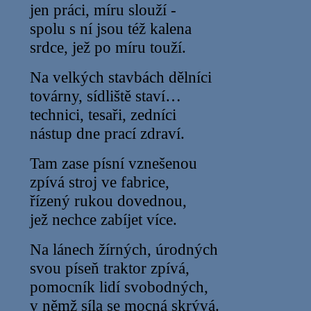
jen práci, míru slouží -
spolu s ní jsou též kalena
srdce, jež po míru touží.
Na velkých stavbách dělníci
továrny, sídliště staví…
technici, tesaři, zedníci
nástup dne prací zdraví.
Tam zase písní vznešenou
zpívá stroj ve fabrice,
řízený rukou dovednou,
jež nechce zabíjet více.
Na lánech žírných, úrodných
svou píseň traktor zpívá,
pomocník lidí svobodných,
v němž síla se mocná skrývá.