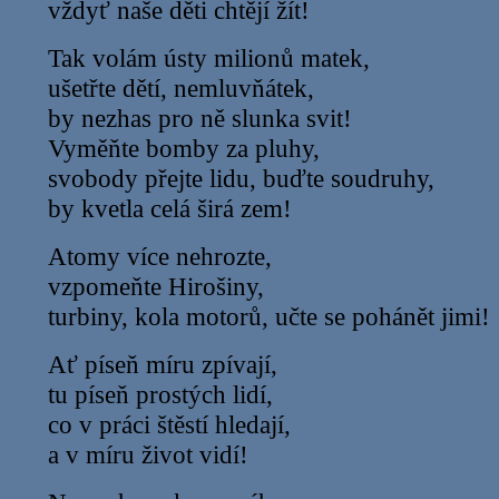
vždyť naše děti chtějí žít!
Tak volám ústy milionů matek,
ušetřte dětí, nemluvňátek,
by nezhas pro ně slunka svit!
Vyměňte bomby za pluhy,
svobody přejte lidu, buďte soudruhy,
by kvetla celá širá zem!
Atomy více nehrozte,
vzpomeňte Hirošiny,
turbiny, kola motorů, učte se pohánět jimi!
Ať píseň míru zpívají,
tu píseň prostých lidí,
co v práci štěstí hledají,
a v míru život vidí!