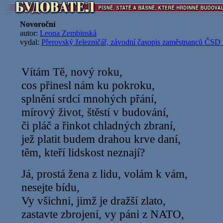
Novoroční
autor:
Leona Zembinská
vydal:
Přerovský železničář, závodní časopis zaměstnanců ČSD 
Vítám Tě, nový roku,
cos přinesl nám ku pokroku,
splnění srdcí mnohých přání,
mírový život, štěstí v budování,
či pláč a řinkot chladných zbraní,
jež platit budem drahou krve daní,
těm, kteří lidskost neznají?
Já, prostá žena z lidu, volám k vám,
nesejte bídu,
Vy všichni, jimž je dražší zlato,
zastavte zbrojení, vy páni z NATO,