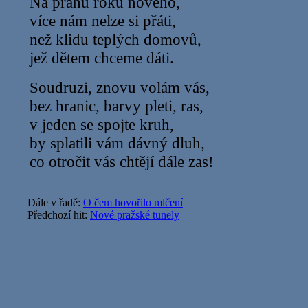
Na prahu roku nového,
více nám nelze si přáti,
než klidu teplých domovů,
jež dětem chceme dáti.
Soudruzi, znovu volám vás,
bez hranic, barvy pleti, ras,
v jeden se spojte kruh,
by splatili vám dávný dluh,
co otročit vás chtějí dále zas!
Dále v řadě:
O čem hovořilo mlčení
Předchozí hit:
Nové pražské tunely