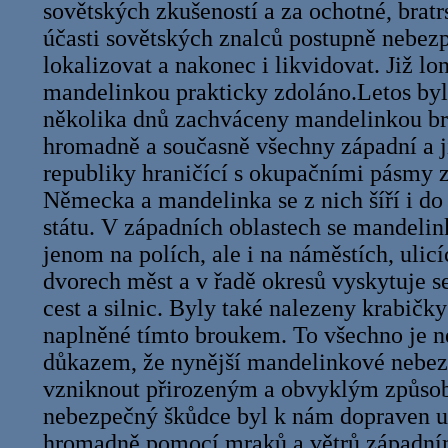
sovětských zkušeností a za ochotné, bratr
účasti sovětských znalců postupně nebez
lokalizovat a nakonec i likvidovat. Již lo
mandelinkou prakticky zdoláno.Letos by
několika dnů zachváceny mandelinkou 
hromadně a současně všechny západní a j
republiky hraničící s okupačními pásmy 
Německa a mandelinka se z nich šíří i do 
státu. V západních oblastech se mandelin
jenom na polích, ale i na náměstích, uli
dvorech měst a v řadě okresů vyskytuje s
cest a silnic. Byly také nalezeny krabičky
naplněné tímto broukem. To všechno je 
důkazem, že nynější mandelinkové nebe
vzniknout přirozeným a obvyklým způsob
nebezpečný škůdce byl k nám dopraven 
hromadně pomocí mraků a větrů západním