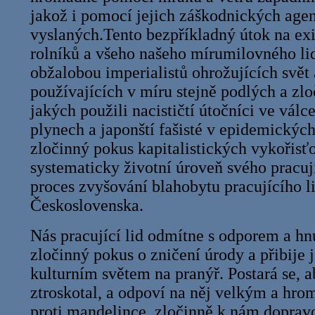
jakož i pomocí jejich záškodnických age
vyslaných.Tento bezpříkladný útok na exi
rolníků a všeho našeho mírumilovného lidu
obžalobou imperialistů ohrožujících svě
používajících v míru stejně podlých a zlo
jakých použili nacističtí útočníci ve válc
plynech a japonští fašisté v epidemických 
zločinný pokus kapitalistických vykořisťo
systematicky životní úroveň svého pracují
proces zvyšování blahobytu pracujícího l
Československa.
Nás pracující lid odmítne s odporem a h
zločinný pokus o zničení úrody a přibije 
kulturním světem na pranýř. Postará se, 
ztroskotal, a odpoví na něj velkým a h
proti mandelince, zločinně k nám doprav