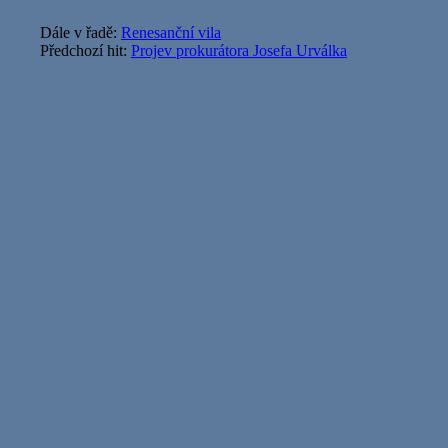
Dále v řadě:
Renesanční vila
Předchozí hit:
Projev prokurátora Josefa Urválka