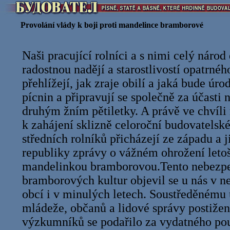
Provolání vlády k boji proti mandelince bramborové
Naši pracující rolníci a s nimi celý národ
radostnou nadějí a starostlivostí opatrné
přehlížejí, jak zraje obilí a jaká bude úr
pícnin a připravují se společně za účasti 
druhým žním pětiletky. A právě ve chvíli
k zahájení sklizně celoroční budovatelsk
středních rolníků přicházejí ze západu a 
republiky zprávy o vážném ohrožení leto
mandelinkou bramborovou.Tento nebezp
bramborových kultur objevil se u nás v 
obcí i v minulých letech. Soustředěnému ú
mládeže, občanů a lidové správy postižený
výzkumníků se podařilo za vydatného pou