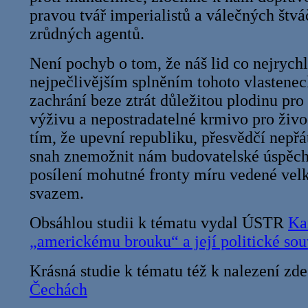
pravou tvář imperialistů a válečných štvá
zrůdných agentů.
Není pochyb o tom, že náš lid co nejrych
nejpečlivějším splněním tohoto vlastene
zachrání beze ztrát důležitou plodinu pro
výživu a nepostradatelné krmivo pro živo
tím, že upevní republiku, přesvědčí nepřá
snah znemožnit nám budovatelské úspěchy
posílení mohutné fronty míru vedené ve
svazem.
Obsáhlou studii k tématu vydal ÚSTR
Ka
„americkému brouku“ a její politické souv
Krásná studie k tématu též k nalezení zd
Čechách