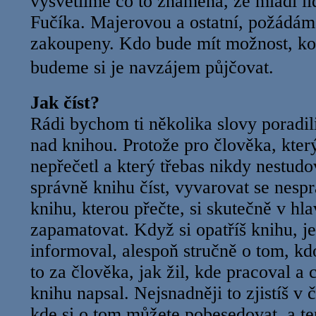
vysvětlíme co to znamená, že mladí lid
Fučíka. Majerovou a ostatní, požádáme
zakoupeny. Kdo bude mít možnost, kou
budeme si je navzájem půjčova
Jak číst?
Rádi bychom ti několika slovy poradil
nad knihou. Protože pro člověka, kter
nepřečetl a který třebas nikdy nestudov
správně knihu číst, vyvarovat se nesp
knihu, kterou přečte, si skutečně v hl
zapamatovat. Když si opatříš knihu, je
informoval, alespoň stručně o tom, kdo
to za člověka, jak žil, kde pracoval a
knihu napsal. Nejsnadněji to zjistíš v
kde si o tom můžete pobesedovat, a te