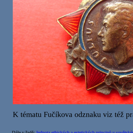
K tématu Fučíkova odznaku viz též p
Dále v řadě:
Jednota ethických a estetických principů v sovětsk