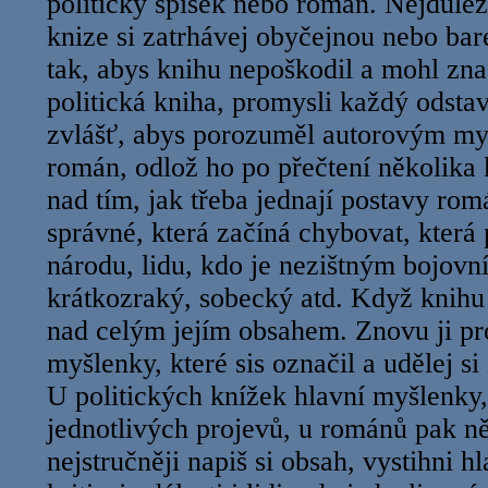
politický spisek nebo román. Nejdůlež
knize si zatrhávej obyčejnou nebo ba
tak, abys knihu nepoškodil a mohl zna
politická kniha, promysli každý odsta
zvlášť, abys porozuměl autorovým myš
román, odlož ho po přečtení několika 
nad tím, jak třeba jednají postavy rom
správné, která začíná chybovat, kter
národu, lidu, kdo je nezištným bojovn
krátkozraký, sobecký atd. Když knihu 
nad celým jejím obsahem. Znovu ji prol
myšlenky, které sis označil a udělej si 
U politických knížek hlavní myšlenky,
jednotlivých projevů, u románů pak n
nejstručněji napiš si obsah, vystihni 