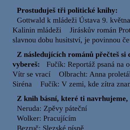
Prostuduješ tři politické knihy:
Gottwald k mládeži Ústava 9. května
Kalinin mládeži Jiráskův román Proti
slavnou dobu husitství, je povinnou
Z následujících románů přečteš si 
vybereš:
Fučík: Reportáž psaná na o
Vítr se vrací Olbracht: Anna prole
Siréna Fučík: V zemi, kde zítra zn
Z knih básní, které ti navrhujeme, 
Neruda: Zpěvy páteční
Wolker: Pracujícím
Bezruč: Slezské písně