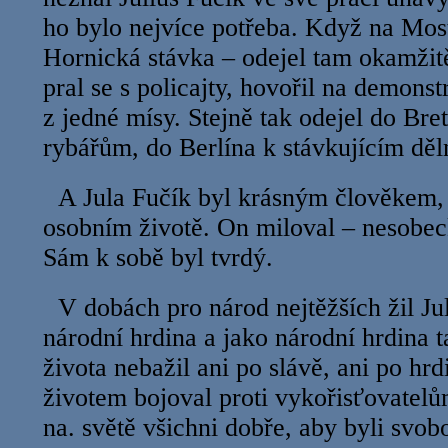
ho bylo nejvíce potřeba. Když na Mos
Hornická stávka – odejel tam okamžitě
pral se s policajty, hovořil na demonst
z jedné mísy. Stejně tak odejel do Bre
rybářům, do Berlína k stávkujícím dě
A Jula Fučík byl krásným člověkem,
osobním životě. On miloval – nesobec
Sám k sobě byl tvrdý.
V dobách pro národ nejtěžších žil Jul
národní hrdina a jako národní hrdina 
života nebažil ani po slávě, ani po hr
životem bojoval proti vykořisťovatelů
na. světě všichni dobře, aby byli svobo