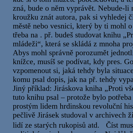
zná, bude o něm vyprávět. Nebude-li 
kroužku znát autora, pak si vyhledej 
městě nebo vesnici, který by ti mohl o
třeba na . př. budeš studovat knihu „P
mládeži“, která se skládá z mnoha proj
Abys mohl správně porozumět jednotl
knížce, musíš se podívat, kdy pres. Go
vzpomenout si, jaká tehdy byla situac
komu psal dopis, jak na př. tehdy vyp
Jiný příklad: Jiráskova kniha „Proti v
tuto knihu psal – protože bylo potřeba
prostým lidem hrdinskou revoluční hist
pečlivě Jirásek studoval v archivech ži
lidí ze starých rukopisů atd. Číst mus