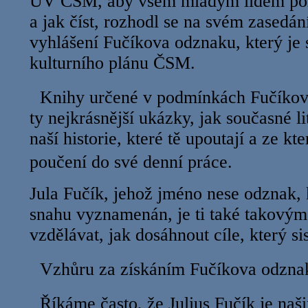
ÚV ČSM, aby všem mladým lidem pomo
a jak číst, rozhodl se na svém zasedání
vyhlášení Fučíkova odznaku, který je
kulturního plánu ČSM.
Knihy určené v podmínkách Fučíkova
ty nejkrásnější ukázky, jak současné li
naší historie, které tě upoutají a ze k
poučení do své denní práce.
Jula Fučík, jehož jméno nese odznak,
snahu vyznamenán, je ti také takovým
vzdělávat, jak dosáhnout cíle, který si
Vzhůru za získáním Fučíkova o
Říkáme často, že Julius Fučík je na