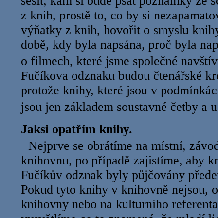
sešit, kam si bude psát poznámky ze 
z knih, prostě to, co by si nezapamato
výňatky z knih, hovořit o smyslu knihy
době, kdy byla napsána, proč byla na
o filmech, které jsme společné navštív
Fučíkova odznaku budou čtenářské kr
protože knihy, které jsou v podmínká
jsou jen základem soustavné četby
Jaksi opatřím knihy.
Nejprve se obrátíme na místní, závod
knihovnu, po případě zajistíme, aby k
Fučíkův odznak byly půjčovány před
Pokud tyto knihy v knihovně nejsou, o
knihovny nebo na kulturního referent