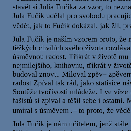
stavět si Julia Fučíka za vzor, to nez
Jula Fučík udělal pro svobodu pracuj
vědět, jak to Fučík dokázal, jak žil, 
Jula Fučík je naším vzorem proto, že m
těžkých chvílích svého života rozdáva
úsměvnou radost. Třikrát v životě mu z
nejmilejšího, knihovnu, třikrát v život
budoval znovu. Miloval zpěv– zpěvem
radost Zpíval tak rád, jako statisíce ná
Soutěže tvořivosti mládeže. I ve vězen
fašistů si zpíval a těšil sebe i ostatní.
umíral s úsměvem .– to proto, že vědě
Jula Fučík je nám učitelem, jenž stále 