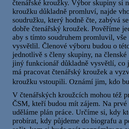
čtenářské kroužky. Výbor skupiny si n
kroužku důkladně promluví, najde vh
soudružku, který hodně čte, zabývá se 
dobře čtenářský kroužek. Pověříme je
aby s tímto soudruhem promluvil, vše
vysvětlil. Členové výboru budou o této
jednotlivě s členy skupiny, na člensk
jiný funkcionář důkladně vysvětlí, co 
má pracovat čtenářský kroužek a vyzv
kroužku vstoupili. Oznámí jim, kdo
V čtenářských kroužcích mohou též p
ČSM, kteří budou mít zájem. Na prvé 
uděláme plán práce. Určíme si, kdy k
probírat, kdy půjdeme do biografu a p