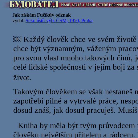
Jak získám Fučíkův odznak
vydal:
Sekr. ústř. výb. ČSM, 1950, Praha
￼ Každý člověk chce ve svém životě
chce být významným, váženým pracov
pro svou vlast mnoho takových činů, 
celé lidské společnosti v jejím boji za
život.
Takovým člověkem se však nestaneš n
zapotřebí pilné a vytrvalé práce, nespo
dosud znáš, jak dosud pracuješ. Musíš
Kniha by měla být tvým průvodcem po
člověku největším přítelem a rádcem. 