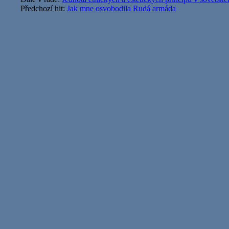
Předchozí hit:
Jak mne osvobodila Rudá armáda