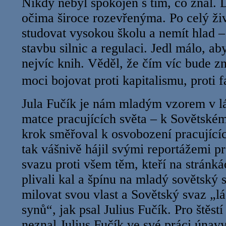
Nikdy nebyl spokojen s tím, co znal. D
očima široce rozevřenýma. Po celý živ
studovat vysokou školu a nemít hlad –
stavbu silnic a regulaci. Jedl málo, ab
nejvíc knih. Věděl, že čím víc bude zn
moci bojovat proti kapitalismu, proti
Jula Fučík je nám mladým vzorem v lás
matce pracujících světa – k Sovětské
krok směřoval k osvobození pracujícíc
tak vášnivě hájil svými reportážemi 
svazu proti všem těm, kteří na strán
plivali kal a špínu na mladý sovětský 
milovat svou vlast a Sovětský svaz „
synů“, jak psal Julius Fučík. Pro štěst
neznal Julius Fučík ve své práci únav