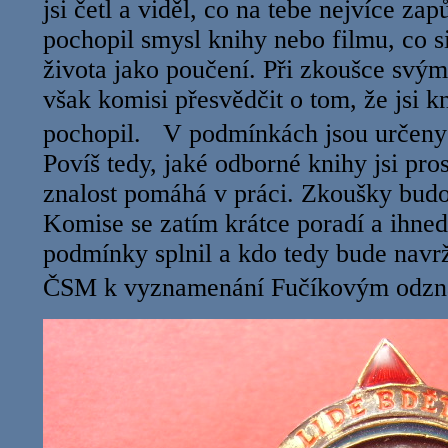
jsi četl a viděl, co na tebe nejvíce zapů
pochopil smysl knihy nebo filmu, co s
života jako poučení. Při zkoušce svým
však komisi přesvědčit o tom, že jsi kn
pochopil. V podmínkách jsou určeny
Povíš tedy, jaké odborné knihy jsi pros
znalost pomáhá v práci. Zkoušky budo
Komise se zatím krátce poradí a ihne
podmínky splnil a kdo tedy bude navr
ČSM k vyznamenání Fučíkovým odz