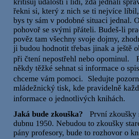
kritisuj události i lidi, zda jednali sp
řekni si, který z nich se ti nejvíce líbil,
bys ty sám v podobné situaci jednal. 
pohovoř se svými přáteli. Budeš-li pr
pověz tam všechny svoje dojmy, zhodn
ji budou hodnotit třebas jinak a ještě o
při čtení nepostřehl nebo opominul. P
někdy těžké sehnat si informace o spis
chceme vám pomoci. Sledujte pozorn
mládežnický tisk, kde pravidelně kaž
informace o jednotlivých knihá
Jaká bude zkouška?
První zkoušky s
dubnu 1950. Nebudou to zkoušky staré
pány profesory, bude to rozhovor o kn