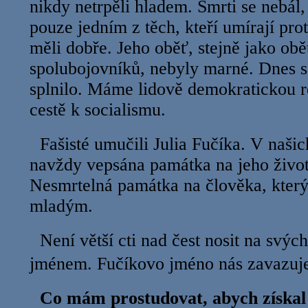
nikdy netrpěli hladem. Smrti se nebál,
pouze jedním z těch, kteří umírají proto
měli dobře. Jeho oběť, stejně jako obě
spolubojovníků, nebyly marné. Dnes se
splnilo. Máme lidově demokratickou re
cestě k socialismu.
Fašisté umučili Julia Fučíka. V našic
navždy vepsána památka na jeho život,
Nesmrtelná památka na člověka, kter
mladým.
Není větší cti nad čest nosit na svýc
jménem. Fučíkovo jméno nás zavaz
Co mám prostudovat, abych získ