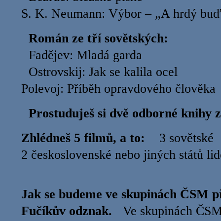
S. K. Neumann: Výbor – „A hrdý 
Román ze tří sovětských:
Fadějev: Mladá garda
Ostrovskij: Jak se kalila ocel
Polevoj: Příběh opravdového člově
Prostuduješ si dvě odborné knihy z
Zhlédneš 5 filmů, a to:
3 sovětsk
2 československé nebo jiných stát
Jak se budeme ve skupinách ČSM p
Fučíkův odznak.
Ve skupinách ČSM 