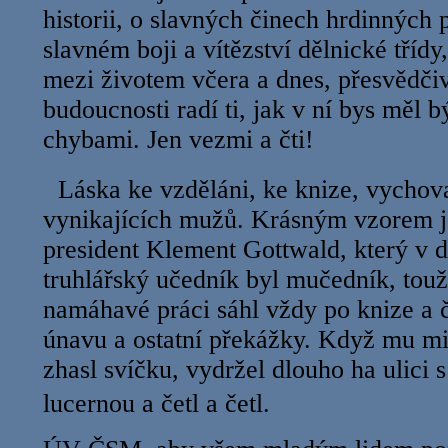
historii, o slavných činech hrdinných 
slavném boji a vítězství dělnické třídy,
mezi životem včera a dnes, přesvědči
budoucnosti radí ti, jak v ní bys měl b
chybami. Jen vezmi a čti!
Láska ke vzděláni, ke knize, vychov
vynikajících mužů. Krásným vzorem j
president Klement Gottwald, který v d
truhlářský učedník byl mučedník, touž
namáhavé práci sáhl vždy po knize a č
únavu a ostatní překážky. Když mu mis
zhasl svíčku, vydržel dlouho ha ulici
lucernou a četl a četl.