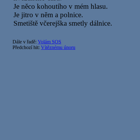
Je něco kohoutího v mém hlasu.
Je jitro v něm a polnice.
Smetiště včerejška smetly dálnice.
Dále v řadě:
Volám SOS
Předchozí hit:
Vítěznému únoru