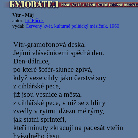
Vítr - Máj
autor:
Jiří Flíček
vydal:
Červený květ, kulturně politický měsíčník, 1960
Vítr-gramofonová deska,
Jejími vlásečnicemi spěchá den.
Den-dálnice,
po které šofér-slunce zpívá,
když veze cihly jako čerstvé sny
z cihlářské pece,
jíž jsou vesnice a města,
z cihlářské pece, v níž se z hlíny
zvedly v rytmu džezu mé rýmy,
jak statní sprinteři,
kteří minuty zkracují na padesát vteřin
hvězdného času.