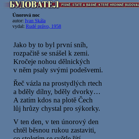
Únorová noc
autor:
Ivan Skála
vydal:
Rudé právo, 1958
Jako by to byl první sníh,
rozpačitě se snášel k zemi.
Kročeje nohou dělnických
v něm psaly svými podešvemi.
Řeč vázla na prostydlých rtech
a bděly dílny, bděly dvorky…
A zatím kdos na plotě Čech
lůj hrůzy chystal pro sýkorky.
V ten den, v ten únorový den
chtěl běsnou rukou zastaviti,
co stoletím se světle řítí,