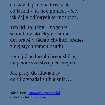
co stavěli jsme na troskách,
co laskal v tu noc pohled, vřelý
jak čaj v odřených termoskách.
Ten lid, to nebyl Diogenes
schoulený stoicky do sudu.
On právě v těchto chvilich přenes
z nejistých ramen osudu
zem, již nedostal darem shůry,
na pevné svalstvo plecí svých…
Jak prsty do klaviatury
do ulic vpadal sníh a sníh…
Dále v řadě:
Únorové vzpomínání
Předchozí hit:
Únor a my