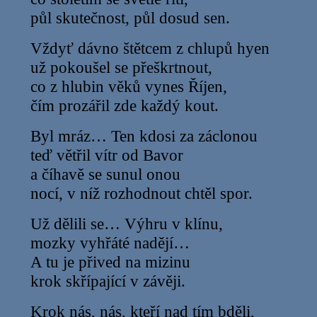
půl skutečnost, půl dosud sen.
Vždyť dávno štětcem z chlupů hyen
už pokoušel se přeškrtnout,
co z hlubin věků vynes Říjen,
čím prozářil zde každý kout.
Byl mráz… Ten kdosi za záclonou
teď větřil vítr od Bavor
a číhavě se sunul onou
nocí, v níž rozhodnout chtěl spor.
Už dělili se… Výhru v klínu,
mozky vyhřáté nadějí…
A tu je přived na mizinu
krok skřípající v závěji.
Krok nás, nás, kteří nad tím bděli,