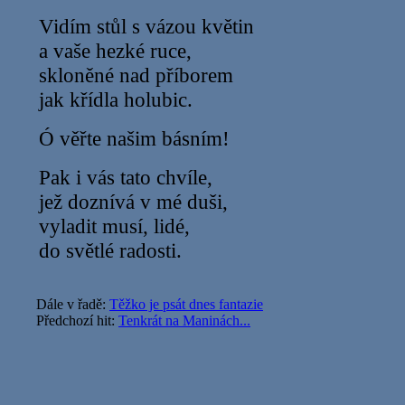
Vidím stůl s vázou květin
a vaše hezké ruce,
skloněné nad příborem
jak křídla holubic.
Ó věřte našim básním!
Pak i vás tato chvíle,
jež doznívá v mé duši,
vyladit musí, lidé,
do světlé radosti.
Dále v řadě:
Těžko je psát dnes fantazie
Předchozí hit:
Tenkrát na Maninách...