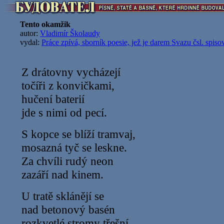
Tento okamžik
autor:
Vladimír Školaudy
vydal:
Práce zpívá, sborník poesie, jež je darem Svazu čsl. spi
Z drátovny vycházejí
točíři z konvičkami,
hučení baterií
jde s nimi od pecí.
S kopce se blíží tramvaj,
mosazná tyč se leskne.
Za chvíli rudý neon
zazáří nad kinem.
U tratě sklánějí se
nad betonový basén
rozkvetlé stromy třešní