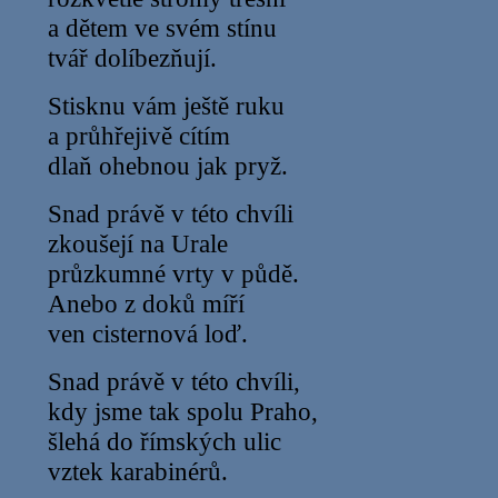
a dětem ve svém stínu
tvář dolíbezňují.
Stisknu vám ještě ruku
a průhřejivě cítím
dlaň ohebnou jak pryž.
Snad právě v této chvíli
zkoušejí na Urale
průzkumné vrty v půdě.
Anebo z doků míří
ven cisternová loď.
Snad právě v této chvíli,
kdy jsme tak spolu Praho,
šlehá do římských ulic
vztek karabinérů.