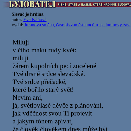
Slevač je hrdina
autor:
Eva Káňová
vydal:
Juranova směna, časopis zaměstnanců n. p. Juranovy záv
Miluji
vlčího máku rudý květ:
miluji
žárem kupolních pecí zocelené
Tvé drsné srdce slevačské.
Tvé srdce přečacké,
které bořilo starý svět!
Nevím ani,
já, světlovlasé děvče z plánování,
jak vděčnost svou Ti projevit
a jakým tónem zpívat,
že člověk člověkem dnes může být