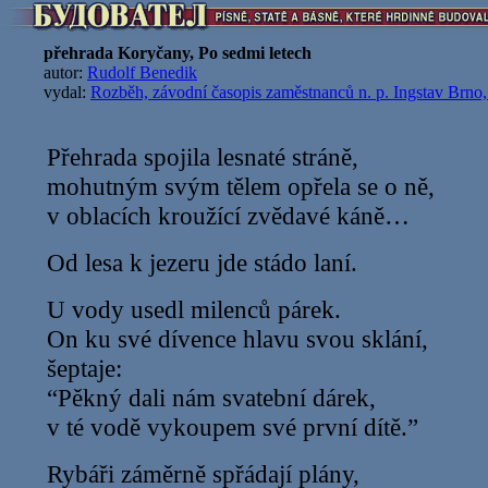
přehrada Koryčany, Po sedmi letech
autor:
Rudolf Benedik
vydal:
Rozběh, závodní časopis zaměstnanců n. p. Ingstav Brno,
Přehrada spojila lesnaté stráně,
mohutným svým tělem opřela se o ně,
v oblacích kroužící zvědavé káně…
Od lesa k jezeru jde stádo laní.
U vody usedl milenců párek.
On ku své dívence hlavu svou sklání,
šeptaje:
“Pěkný dali nám svatební dárek,
v té vodě vykoupem své první dítě.”
Rybáři záměrně spřádají plány,