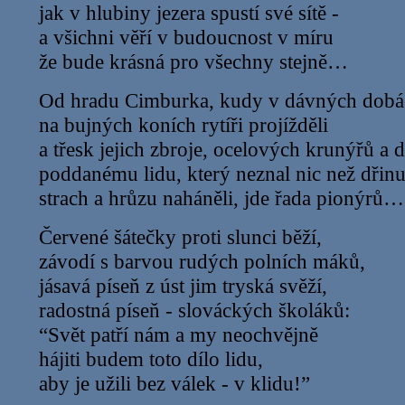
jak v hlubiny jezera spustí své sítě -
a všichni věří v budoucnost v míru
že bude krásná pro všechny stejně…
Od hradu Cimburka, kudy v dávných dobá
na bujných koních rytíři projížděli
a třesk jejich zbroje, ocelových krunýřů a 
poddanému lidu, který neznal nic než dřinu
strach a hrůzu naháněli, jde řada pionýrů…
Červené šátečky proti slunci běží,
závodí s barvou rudých polních máků,
jásavá píseň z úst jim tryská svěží,
radostná píseň - slováckých školáků:
“Svět patří nám a my neochvějně
hájiti budem toto dílo lidu,
aby je užili bez válek - v klidu!”