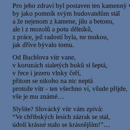
Pro jeho zdraví byl postaven ten kamenný 
by jako pomník svým budovatelům stál
a že nejenom z kamene, jílu a betonu,
ale i z mozolů a potu dělníků,
z práce, jež radostí byla, ne mukou,
jak dříve bývalo tomu.
Od Buchlova vítr vane,
v korunách staletých buků si šeptá,
v řece i jezeru vlnky čeří,
přitom se nikoho na nic neptá
protože vítr - ten všechno ví, všude přijde,
vše je mu známé…
Slyšíte? Slovácký vítr vám zpívá:
“Ve chřibských lesích zázrak se stal,
údolí krásné stalo se krásnějším!”…