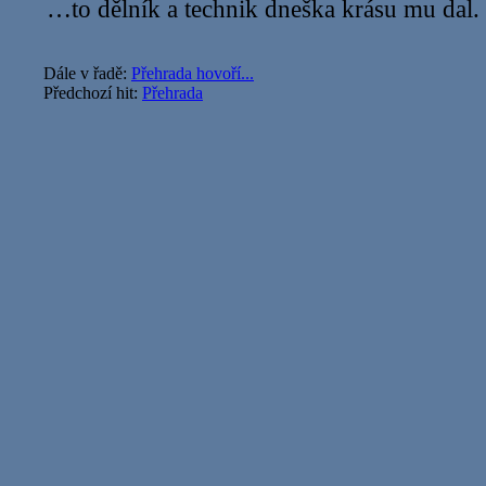
…to dělník a technik dneška krásu mu dal.
Dále v řadě:
Přehrada hovoří...
Předchozí hit:
Přehrada