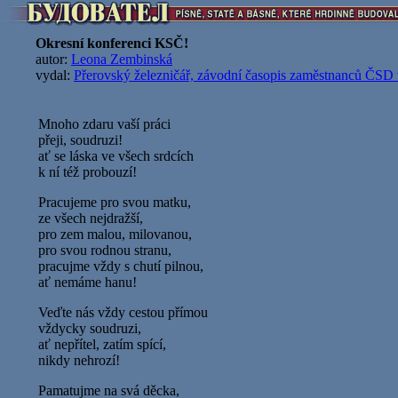
Okresní konferenci KSČ!
autor:
Leona Zembinská
vydal:
Přerovský železničář, závodní časopis zaměstnanců ČSD 
Mnoho zdaru vaší práci
přeji, soudruzi!
ať se láska ve všech srdcích
k ní též probouzí!
Pracujeme pro svou matku,
ze všech nejdražší,
pro zem malou, milovanou,
pro svou rodnou stranu,
pracujme vždy s chutí pilnou,
ať nemáme hanu!
Veďte nás vždy cestou přímou
vždycky soudruzi,
ať nepřítel, zatím spící,
nikdy nehrozí!
Pamatujme na svá děcka,