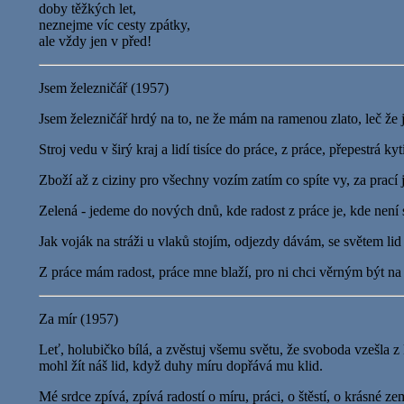
doby těžkých let,
neznejme víc cesty zpátky,
ale vždy jen v před!
Jsem železničář (1957)
Jsem železničář hrdý na to, ne že mám na ramenou zlato, leč že
Stroj vedu v širý kraj a lidí tisíce do práce, z práce, přepestrá kyt
Zboží až z ciziny pro všechny vozím zatím co spíte vy, za prací 
Zelená - jedeme do nových dnů, kde radost z práce je, kde není 
Jak voják na stráži u vlaků stojím, odjezdy dávám, se světem lid
Z práce mám radost, práce mne blaží, pro ni chci věrným být na p
Za mír (1957)
Leť, holubičko bílá, a zvěstuj všemu světu, že svoboda vzešla z 
mohl žít náš lid, když duhy míru dopřává mu klid.
Mé srdce zpívá, zpívá radostí o míru, práci, o štěstí, o krásné z