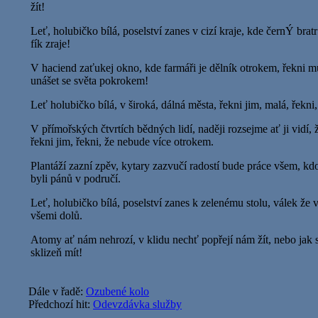
žít!
Leť, holubičko bílá, poselství zanes v cizí kraje, kde černÝ brat
fík zraje!
V haciend zaťukej okno, kde farmáři je dělník otrokem, řekni m
unášet se světa pokrokem!
Leť holubičko bílá, v široká, dálná města, řekni jim, malá, řekni,
V přímořských čtvrtích bědných lidí, naději rozsejme ať ji vidí
řekni jim, řekni, že nebude více otrokem.
Plantáží zazní zpěv, kytary zazvučí radostí bude práce všem, kd
byli pánů v područí.
Leť, holubičko bílá, poselství zanes k zelenému stolu, válek že 
všemi dolů.
Atomy ať nám nehrozí, v klidu nechť popřejí nám žít, nebo jak s
sklizeň mít!
Dále v řadě:
Ozubené kolo
Předchozí hit:
Odevzdávka služby