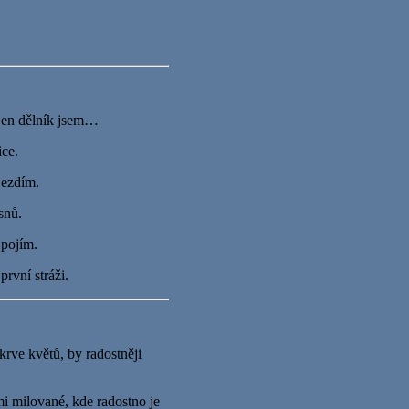
 jen dělník jsem…
ice.
jezdím.
snů.
 pojím.
rvní stráži.
krve květů, by radostněji
emi milované, kde radostno je