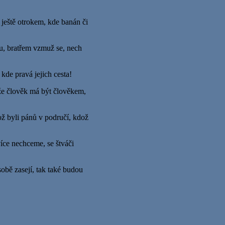
r ještě otrokem, kde banán či
u, bratřem vzmuž se, nech
 kde pravá jejich cesta!
, že člověk má být člověkem,
ož byli pánů v područí, kdož
více nechceme, se štváči
obě zasejí, tak také budou