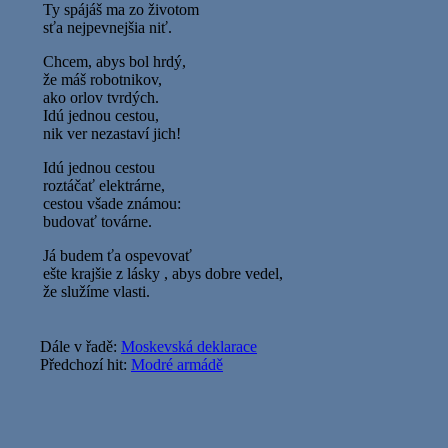
Ty spájáš ma zo životom
sťa nejpevnejšia niť.
Chcem, abys bol hrdý,
že máš robotnikov,
ako orlov tvrdých.
Idú jednou cestou,
nik ver nezastaví jich!
Idú jednou cestou
roztáčať elektrárne,
cestou všade známou:
budovať továrne.
Já budem ťa ospevovať
ešte krajšie z lásky , abys dobre vedel,
že služíme vlasti.
Dále v řadě:
Moskevská deklarace
Předchozí hit:
Modré armádě