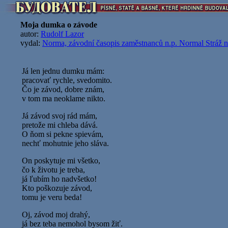
Moja dumka o závode
autor:
Rudolf Lazor
vydal:
Norma, závodní časopis zaměstnanců n.p. Normal Stráž n
Já len jednu dumku mám:
pracovať rychle, svedomito.
Čo je závod, dobre znám,
v tom ma neoklame nikto.
Já závod svoj rád mám,
pretože mi chleba dává.
O ňom si pekne spievám,
nechť mohutnie jeho sláva.
On poskytuje mi všetko,
čo k životu je treba,
já ľubím ho nadvšetko!
Kto poškozuje závod,
tomu je veru beda!
Oj, závod moj drahý,
já bez teba nemohol bysom žiť.