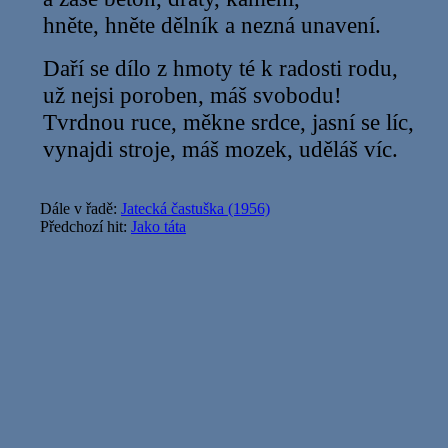
hněte, hněte dělník a nezná unavení.
Daří se dílo z hmoty té k radosti rodu,
už nejsi poroben, máš svobodu!
Tvrdnou ruce, měkne srdce, jasní se líc,
vynajdi stroje, máš mozek, uděláš víc.
Dále v řadě:
Jatecká častuška (1956)
Předchozí hit:
Jako táta