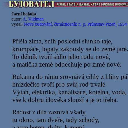
Jarní balada
autor:
A. Vildman
vydal:
Nové budování, čtrnáctideník n. p. Průmstav Plzeň, 1954
Přišla zima, sníh poslední slunko taje,
krumpáče, lopaty zakously se do země jaré
To dělník tvoří sídlo jeho rodu nové,
a matička země oddechuje po zimě nově.
Rukama do rámu srovnává cihly z hlíny pá
hnízdečko tvoří pro svůj rod trvalé.
Výtah, elektrika, kanalisace, kotelna, voda,
vše k dobru člověka slouží a je to třeba.
Radost z díla zaznívá všady,
tu okno, tam dveře, tady schody,
a zase beton, dráty, kamení,