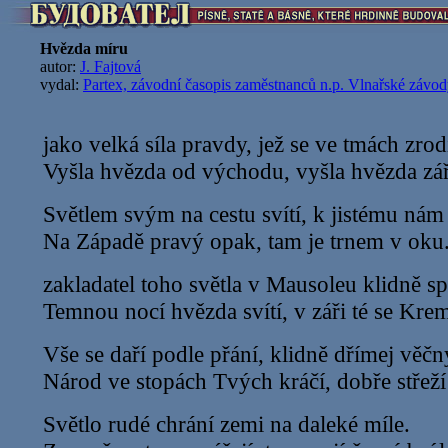
Hvězda míru
autor:
J. Fajtová
vydal:
Partex, závodní časopis zaměstnanců n.p. Vlnařské závo
jako velká síla pravdy, jež se ve tmách zrodi
Vyšla hvězda od východu, vyšla hvězda zář
Světlem svým na cestu svítí, k jistému nám
Na Západě pravý opak, tam je trnem v oku
zakladatel toho světla v Mausoleu klidně sp
Temnou nocí hvězda svítí, v záři té se Krem
Vše se daří podle přání, klidně dřímej věčn
Národ ve stopách Tvých kráčí, dobře střeží
Světlo rudé chrání zemi na daleké míle.