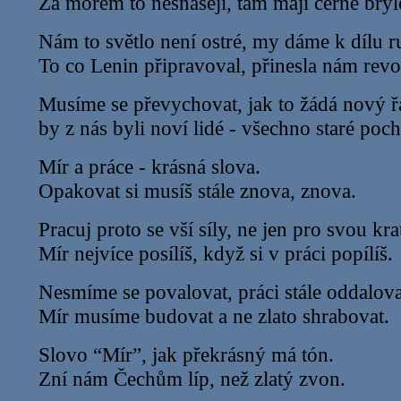
Za mořem to nesnášejí, tam mají černé brýl
Nám to světlo není ostré, my dáme k dílu r
To co Lenin připravoval, přinesla nám revo
Musíme se převychovat, jak to žádá nový ř
by z nás byli noví lidé - všechno staré poch
Mír a práce - krásná slova.
Opakovat si musíš stále znova, znova.
Pracuj proto se vší síly, ne jen pro svou kra
Mír nejvíce posílíš, když si v práci popílíš.
Nesmíme se povalovat, práci stále oddalova
Mír musíme budovat a ne zlato shrabovat.
Slovo “Mír”, jak překrásný má tón.
Zní nám Čechům líp, než zlatý zvon.