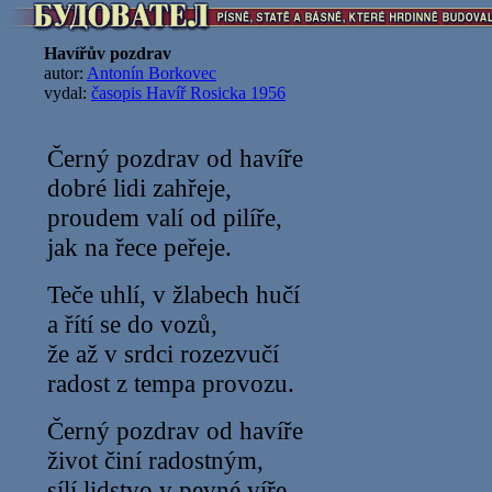
Havířův pozdrav
autor:
Antonín Borkovec
vydal:
časopis Havíř Rosicka 1956
Černý pozdrav od havíře
dobré lidi zahřeje,
proudem valí od pilíře,
jak na řece peřeje.
Teče uhlí, v žlabech hučí
a řítí se do vozů,
že až v srdci rozezvučí
radost z tempa provozu.
Černý pozdrav od havíře
život činí radostným,
sílí lidstvo v pevné víře,