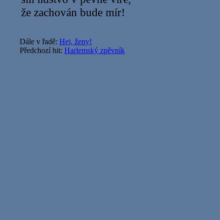
že zachován bude mír!
Dále v řadě:
Hej, ženy!
Předchozí hit:
Harlemský zpěvník