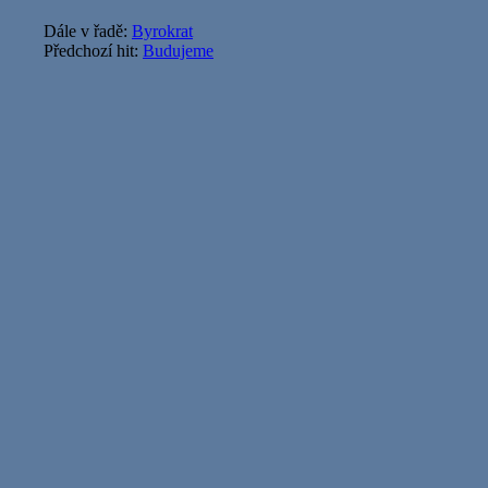
Dále v řadě:
Byrokrat
Předchozí hit:
Budujeme