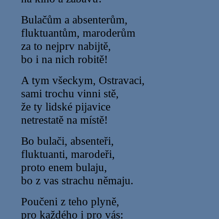
Bulačům a absenterům,
fluktuantům, maroderům
za to nejprv nabijtě,
bo i na nich robitě!
A tym všeckym, Ostravaci,
sami trochu vinni stě,
že ty lidské pijavice
netrestatě na místě!
Bo bulači, absenteři,
fluktuanti, marodeři,
proto enem bulaju,
bo z vas strachu němaju.
Poučeni z teho plyně,
pro každého i pro vás: