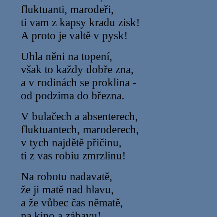
fluktuanti, marodeři,
ti vam z kapsy kradu zisk!
A proto je valtě v pysk!
Uhla něni na topení,
však to každy dobře zna,
a v rodinách se proklina -
od podzima do března.
V bulačech a absenterech,
fluktuantech, maroderech,
v tych najdětě přičinu,
ti z vas robiu zmrzlinu!
Na robotu nadavatě,
že ji matě nad hlavu,
a že vůbec čas němatě,
na kino a zábavu!