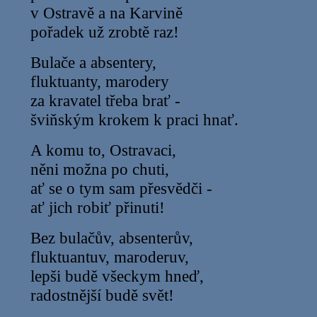
v Ostravě a na Karvině
pořadek už zrobtě raz!
Bulače a absentery,
fluktuanty, marodery
za kravatel třeba brať -
šviňským krokem k praci hnať.
A komu to, Ostravaci,
něni možna po chuti,
ať se o tym sam přesvědči -
ať jich robiť přinuti!
Bez bulačův, absenterův,
fluktuantuv, maroderuv,
lepši budě všeckym hneď,
radostnější budě svět!