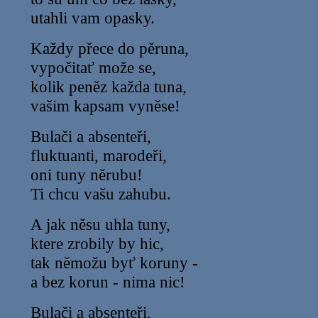
utahli vam opasky.
Každy přece do pěruna,
vypočitať može se,
kolik peněz každa tuna,
vašim kapsam vyněse!
Bulači a absenteři,
fluktuanti, marodeři,
oni tuny něrubu!
Ti chcu vašu zahubu.
A jak něsu uhla tuny,
ktere zrobily by hic,
tak němožu byť koruny -
a bez korun - nima nic!
Bulači a absenteři,