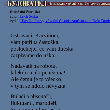
Bulačská častuška
autor:
Erich Sojka
vydal:
Hlas Doubravy, závodní časopis zaměstnanců Dolu Doub
Ostravaci, Karviňoci,
vám patří ta častuška,
posluchejtě, co vam dněska
zazpivame do uška:
Nadavatě na robotu,
kdekdo malo peněz ma!
Ale čemu je to všecko,
v tym se nikdo něvyzna.
Bulači a absenteři,
fluktuanti, marodeři,
to su uni co bez lasky,