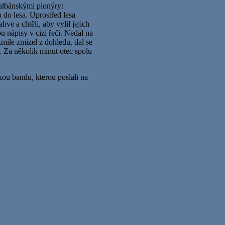
 albánskými pionýry:
do lesa. Uprostřed lesa
ve a chtěli, aby vylil jejich
u nápisy v cizí řeči. Nedal na
akmile zmizel z dohledu, dal se
. Za několik minut otec spolu
ou bandu, kterou poslali na