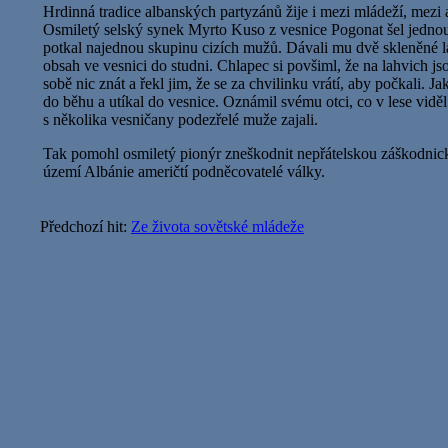
Hrdinná tradice albanských partyzánů žije i mezi mládeží, mezi
Osmiletý selský synek Myrto Kuso z vesnice Pogonat šel jednou 
potkal najednou skupinu cizích mužů. Dávali mu dvě skleněné lah
obsah ve vesnici do studni. Chlapec si povšiml, že na lahvich jso
sobě nic znát a řekl jim, že se za chvilinku vrátí, aby počkali. J
do běhu a utíkal do vesnice. Oznámil svému otci, co v lese viděl
s několika vesničany podezřelé muže zajali.
Tak pomohl osmiletý pionýr zneškodnit nepřátelskou záškodnick
území Albánie američtí podněcovatelé války.
Předchozí hit:
Ze života sovětské mládeže