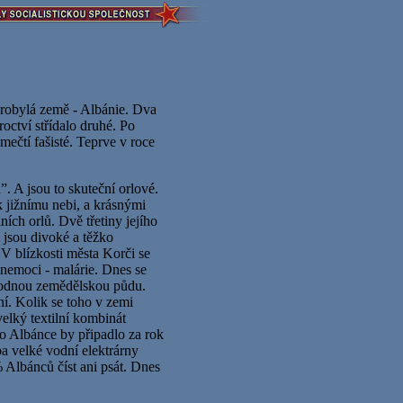
tarobylá země - Albánie. Dva
roctví střídalo druhé. Po
ěmečtí fašisté. Teprve v roce
. A jsou to skuteční orlové.
k jižnímu nebi, a krásnými
ních orlů. Dvě třetiny jejího
 jsou divoké a těžko
V blízkosti města Korči se
nemoci - malárie. Dnes se
úrodnou zemědělskou půdu.
ní. Kolik se toho v zemi
elký textilní kombinát
ho Albánce by připadlo za rok
a velké vodní elektrárny
Albánců číst ani psát. Dnes