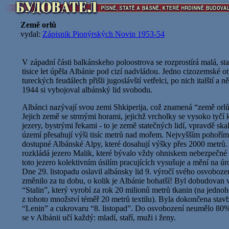
Země orlů
vydal:
Zápisnik Pionýrských Novin 1953-54
V západní části balkánskeho poloostrova se rozprostírá malá, s
tisice let úpěla Albánie pod cizí nadvládou. Jedno cizozemské ot
tureckých feudálech přišli jugoslávští vetřelci, po nich italští a n
1944 si vybojoval albánský lid svobodu.
Albánci nazývají svou zemi Shkiperija, což znamená “země orlů”
Jejich země se strmými horami, jejichž vrcholky se vysoko tyčí 
jezery, bystrými řekami - to je země statečných lidí, vpravdě skal
území přesahují výši tisíc metrů nad mořem. Nejvyšším pohořím
dostupné Albánské Alpy, které dosahují výšky přes 2000 metrů. 
rozkládá jezero Malik, které bývalo vždy ohniskem nebezpečné 
toto jezero kolektivním úsilím pracujících vysušuje a mění na 
Dne 29. listopadu oslavil albánsky lid 9. výročí svého osvoboze
změnilo za tu dobu, o kolik je Albánie bohatší! Byl dobudovan v
“Stalin”, který vyrobí za rok 20 milionů metrů tkanin (na jedno
z tohoto množství téměř 20 metrů textilu). Byla dokončena stavb
“Lenin” a cukrovaru “8. listopad”. Do osvobození neumělo 80% 
se v Albánii učí každý: mladí, staří, muži i ženy.