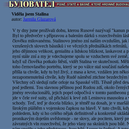
Viděla jsem Stalina
autor:
Jarmila Glazarová
V ty dny jsme prožívali dobu, kterou Rusové nazývají "kanun p
Byl to předvečer s přípravou a balením dárků s rozechvěním lásk
člověku milovanému. Stalinovo jméno zní naším ovzduším, jak 
vzrušených slovech básníků i ve věcných přednáškách referátů, a
jeho dějinnou velikost, genialitu a lidskou blízkost, laskavost a p
nyní stále zní a my je vdechujeme spolu se vzduchem své země
když už člověka potkalo štěstí, vidět Stalina ve skutečnosti. Měl
toho černovlasého portrétu, který se po válce stal součástí naše
přišla ta chvíle, kdy tu byl živý, z masa a krve, vzdálen jen něko
nezapomenutelná chvíle, kdy Rudé náměstí ztichne bezdechým 
Všechny oči sledují rafie orloje na Spasské věži. Těsně před des
pod jedlemi. Tou slavnou pěšinou pod Rudou zdí, okolo černý
jmény revolucionářů, jejich popel odpočívá v tomto pantheonu pr
jde v čele své suity, už přichází k levé zdi Leninova mausolea 
schody. Teď, teď je docela blízko, je téměř na dosah, je v marš
širokým pláštěm s vojenskou čapkou na hlavě. V tuto chvíli, kd
pohledem, kdy si ho celého nějak definitivně a konkretně ukládá
pronikavým dojetím uvědomuje - ne slovy, ale pocitem, který pr
závratných vln rozechvění, že jeho vlasy na skráních jsou bílé. N
nám spojily s jeho představou. Jsou bílé. I vous je šedivý. A tot