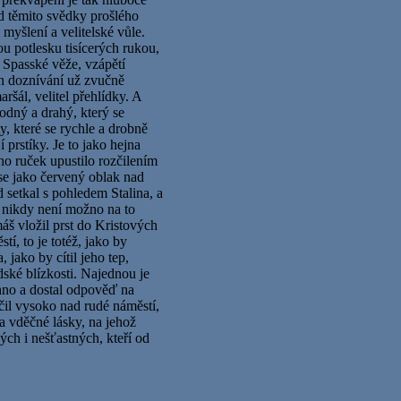
d těmito svědky prošlého
 myšlení a velitelské vůle.
ou potlesku tisícerých rukou,
e Spasské věže, vzápětí
ch doznívání už zvučně
šál, velitel přehlídky. A
odný a drahý, který se
, které se rychle a drobně
í prstíky. Je to jako hejna
ho ruček upustilo rozčilením
 se jako červený oblak nad
d setkal s pohledem Stalina, a
y, nikdy není možno na to
áš vložil prst do Kristových
í, to je totéž, jako by
 jako by cítil jeho tep,
idské blízkosti. Najednou je
hno a dostal odpověď na
yčil vysoko nad rudé náměstí,
a vděčné lásky, na jehož
ch i nešťastných, kteří od