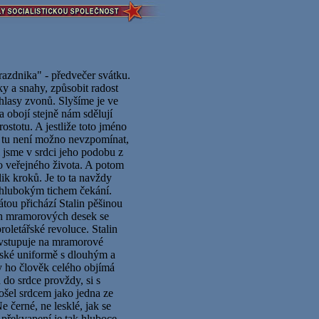
razdnika" - předvečer svátku.
y a snahy, způsobit radost
hlasy zvonů. Slyšíme je ve
 obojí stejně nám sdělují
rostotu. A jestliže toto jméno
, tu není možno nevzpomínat,
i jsme v srdci jeho podobu z
ho veřejného života. A potom
lik kroků. Je to ta navždy
hlubokým tichem čekání.
átou přichází Stalin pěšinou
ch mramorových desek se
oletářské revoluce. Stalin
a vstupuje na mramorové
álské uniformě s dlouhým a
y ho člověk celého objímá
 do srdce provždy, si s
ošel srdcem jako jedna ze
e černé, ne lesklé, jak se
o překvapení je tak hluboce