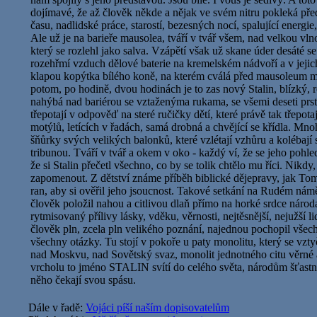
dojímavé, že až člověk někde a nějak ve svém nitru pokleká pře
času, nadlidské práce, starostí, bezesných nocí, spalující energie,
Ale už je na barieře mausolea, tváří v tvář všem, nad velkou vln
který se rozlehl jako salva. Vzápětí však už skane úder desáté s
rozehřmí vzduch dělové baterie na kremelském nádvoří a v jeji
klapou kopýtka bílého koně, na kterém cválá před mausoleum mar
potom, po hodině, dvou hodinách je to zas nový Stalin, blízký, r
nahýbá nad bariérou se vztaženýma rukama, se všemi deseti prsty
třepotají v odpověď na steré ručičky dětí, které právě tak třepotaj
motýlů, letících v řadách, samá drobná a chvějící se křídla. Mno
šňůrky svých velikých balonků, které vzlétají vzhůru a kolébají
tribunou. Tváří v tvář a okem v oko - každý ví, že se jeho pohle
že si Stalin přečetl všechno, co by se tolik chtělo mu říci. Nikd
zapomenout. Z dětství známe příběh biblické dějepravy, jak Tom
ran, aby si ověřil jeho jsoucnost. Takové setkání na Rudém náměst
člověk položil nahou a citlivou dlaň přímo na horké srdce národa,
rytmisovaný přílivy lásky, vděku, věrnosti, nejtěsnější, nejužší l
člověk pln, zcela pln velikého poznání, najednou pochopil všec
všechny otázky. Tu stojí v pokoře u paty monolitu, který se vzt
nad Moskvu, nad Sovětský svaz, monolit jednotného citu věrné 
vrcholu to jméno STALIN svítí do celého světa, národům šťastný
něho čekají svou spásu.
Dále v řadě:
Vojáci píší naším dopisovatelům