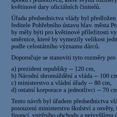
květinové dary oficiálních činitelů.
Úřadu předsednictva vlády byl předložen 
ředitele Pohřebního ústavu hlav. města Pr
by měly býti pro květinové příležitosti 
směrnice, které by vymezily velikost jed
podle celostátního významu dárců.
Doporučuje se stanoviti tyto rozměry pro
a) prezident republiky -- 120 cm,
b) Národní shromáždění a vláda -- 100 c
c) ministerstvo a vládní úřady -- 80 cm,
d) ostatní korporace a jednotlivci -- 70 c
Tento návrh byl úřadem předsednictva vl
posouzení ministerstvu školství a osvěty, 
financí, vnitřního obchodu a nejvyššímu