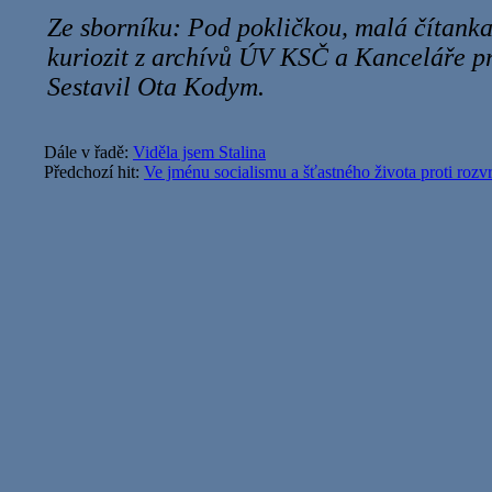
Ze sborníku: Pod pokličkou, malá čítanka
kuriozit z archívů ÚV KSČ a Kanceláře pr
Sestavil Ota Kodym.
Dále v řadě:
Viděla jsem Stalina
Předchozí hit:
Ve jménu socialismu a šťastného života proti ro