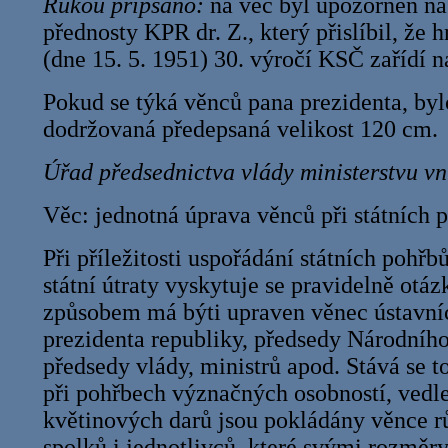
Rukou připsáno:
na věc byl upozorněn na
přednosty KPR dr. Z., který přislíbil, že 
(dne 15. 5. 1951) 30. výročí KSČ zařídí n
Pokud se týká věnců pana prezidenta, bylo
dodržovaná předepsaná velikost 120 cm.
Úřad předsednictva vlády ministerstvu v
Věc: jednotná úprava věnců při státních 
Při příležitosti uspořádání státních pohř
státní útraty vyskytuje se pravidelně otá
způsobem má býti upraven věnec ústavníc
prezidenta republiky, předsedy Národníh
předsedy vlády, ministrů apod. Stává se to
při pohřbech význačných osobností, vedle
květinových darů jsou pokládány věnce rů
spolků i jednotlivců, které svými rozměr