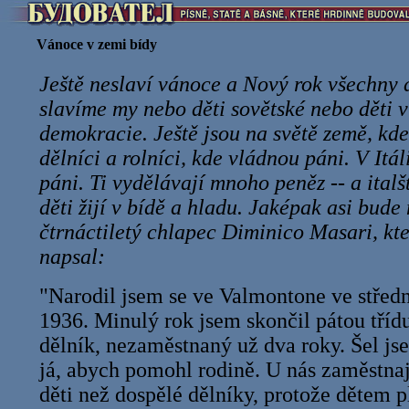
Vánoce v zemi bídy
Ještě neslaví vánoce a Nový rok všechny dě
slavíme my nebo děti sovětské nebo děti v
demokracie. Ještě jsou na světě země, kd
dělníci a rolníci, kde vládnou páni. V Itá
páni. Ti vydělávají mnoho peněz -- a italšt
děti žijí v bídě a hladu. Jaképak asi bude
čtrnáctiletý chlapec Diminico Masari, kt
napsal:
"Narodil jsem se ve Valmontone ve střední
1936. Minulý rok jsem skončil pátou tříd
dělník, nezaměstnaný už dva roky. Šel js
já, abych pomohl rodině. U nás zaměstnaj
děti než dospělé dělníky, protože dětem p