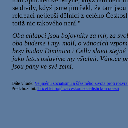
tom Špindlerově Mlýně, když tam není m
se divily, když jsme jim řekl, že tam jso
rekreaci nejlepší dělníci z celého Českos
totiž nic takového není."
Oba chlapci jsou bojovníky za mír, za svo
oba budeme i my, malí, o vánocích vzpomí
brzy budou Diminico i Cella slavit stejně
jako letos oslavíme my všichni. Vánoce pr
jsou pány ve své zemi.
Dále v řadě:
Ve jménu socialismu a šťastného života proti roz
Předchozí hit:
Třicet let bojů za českou socialistickou poezii