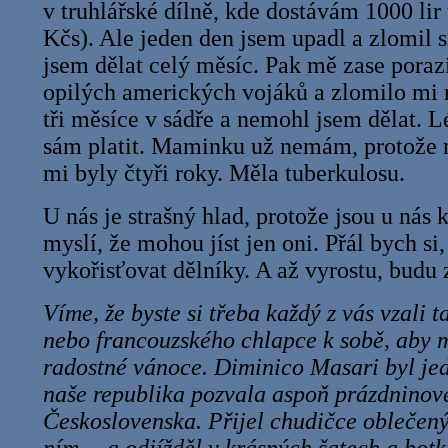
v truhlářské dílně, kde dostávám 1000 lir 
Kčs). Ale jeden den jsem upadl a zlomil 
jsem dělat celý měsíc. Pak mě zase porazi
opilých amerických vojáků a zlomilo mi 
tři měsíce v sádře a nemohl jsem dělat. L
sám platit. Maminku už nemám, protože 
mi byly čtyři roky. Měla tuberkulosu.
U nás je strašný hlad, protože jsou u nás ka
myslí, že mohou jíst jen oni. Přál bych si,
vykořisťovat dělníky. A až vyrostu, budu 
Víme, že byste si třeba každý z vás vzali 
nebo francouzského chlapce k sobě, aby m
radostné vánoce. Diminico Masari byl jed
naše republika pozvala aspoň prázdnino
Československa. Přijel chudičce oblečený 