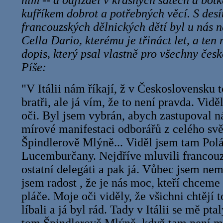
ním -- a odjížděl v krásných šatech a bot
kufříkem dobrot a potřebných věcí. S desí
francouzských dělnických dětí byl u nás 
Cella Dario, kterému je třináct let, a te
dopis, který psal vlastně pro všechny česk
Píše:
"V Itálii nám říkají, ž v Československu t
bratři, ale já vím, že to není pravda. Vidě
oči. Byl jsem vybrán, abych zastupoval nás
mírové manifestaci odborářů z celého svět
Špindlerově Mlýně... Viděl jsem tam Polá
Lucemburčany. Nejdříve mluvili francouzš
ostatní delegáti a pak já. Vůbec jsem nem
jsem radost , že je nás moc, kteří chceme
pláče. Moje oči viděly, že všichni chtějí 
líbali a já byl rád. Tady v Itálii se mě pta