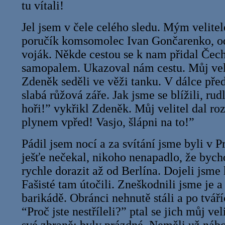
tu vítali!
Jel jsem v čele celého sledu. Mým velite
poručík komsomolec Ivan Gončarenko, od
voják. Někde cestou se k nam přidal Čec
samopalem. Ukazoval nám cestu. Můj vel
Zdeněk seděli ve věži tanku. V dálce pře
slabá růžová záře. Jak jsme se blížili, rudl
hoři!” vykřikl Zdeněk. Můj velitel dal r
plynem vpřed! Vasjo, šlápni na to!”
Pádil jsem nocí a za svítání jsme byli v P
ješťe nečekal, nikoho nenapadlo, že byc
rychle dorazit až od Berlína. Dojeli jsm
Fašisté tam útočili. Zneškodnili jsme je a
barikádě. Obránci nehnutě stáli a po tváří
“Proč jste nestříleli?” ptal se jich můj vel