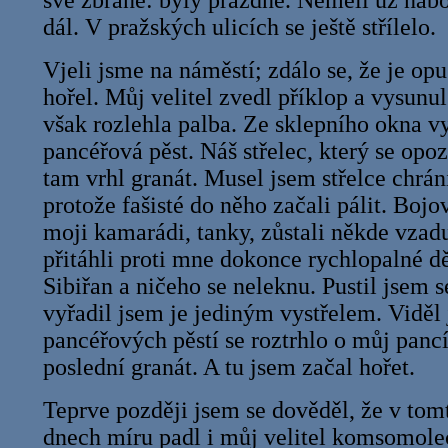
své zbraně: byly prázdné. Neměli už nábo
dál. V pražských ulicích se ještě střílelo.
Vjeli jsme na náměstí; zdálo se, že je op
hořel. Můj velitel zvedl příklop a vysunul
však rozlehla palba. Ze sklepního okna vy
pancéřová pěst. Náš střelec, který se opoz
tam vrhl granát. Musel jsem střelce chrán
protože fašisté do něho začali pálit. Bojo
moji kamarádi, tanky, zůstali někde vza
přitáhli proti mne dokonce rychlopalné dě
Sibiřan a ničeho se neleknu. Pustil jsem s
vyřadil jsem je jediným vystřelem. Viděl 
pancéřových pěstí se roztrhlo o můj pancí
poslední granát. A tu jsem začal hořet.
Teprve později jsem se dověděl, že v tom
dnech míru padl i můj velitel komsomole