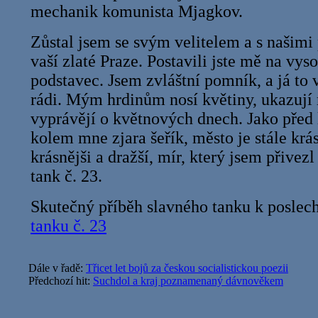
mechanik komunista Mjagkov.
Zůstal jsem se svým velitelem a s našim
vaší zlaté Praze. Postavili jste mě na vys
podstavec. Jsem zvláštní pomník, a já to
rádi. Mým hrdinům nosí květiny, ukazují
vyprávějí o květnových dnech. Jako před 
kolem mne zjara šeřík, město je stále krásn
krásnějši a dražší, mír, který jsem přivezl
tank č. 23.
Skutečný příběh slavného tanku k poslec
tanku č. 23
Dále v řadě:
Třicet let bojů za českou socialistickou poezii
Předchozí hit:
Suchdol a kraj poznamenaný dávnověkem