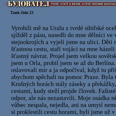
Tank číslo 23
Vyrobili mě na Uralu z tvrdé sibiřské oce
sjížděl z pásu, nasedli do mne dělníci ve
stejnokrojích a vyjeli jsme na ulici. Dět
šťastnou cestu, staří vojáci na mne házeli
šťastný návrat. Projel jsem velkou sovět
jsem u Orla, probil jsem se až do Berlína
oslavovali mir a ja odpočíval, když tu při
abychom spěchali na pomoc Praze. Byla t
Krušných horách stály záseky a překážky,
cestami, kudy steží projde človek. Fašisté
odpor, ale nás nezastavili. Moje osádka n
vůbec nespala, nejedla, ani na umytí nem
si proklestili cestu horami, byli jsme už