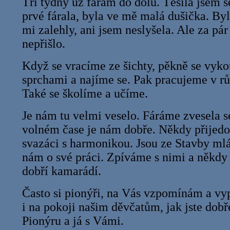
Tři týdny už fárám do dolu. Těšila jsem s
prvé fárala, byla ve mě malá dušička. Byl 
mi zalehly, ani jsem neslyšela. Ale za pár
nepřišlo.
Když se vracíme ze šichty, pěkně se vy
sprchami a najíme se. Pak pracujeme v r
Také se školíme a učíme.
Je nám tu velmi veselo. Fáráme zvesela s
volném čase je nám dobře. Někdy přijedo
svazáci s harmonikou. Jsou ze Stavby ml
nám o své práci. Zpíváme s nimi a někdy 
dobří kamarádí.
Často si pionýři, na Vás vzpomínám a vy
i na pokoji našim děvčatům, jak jste dobř
Pionýru a já s Vámi.