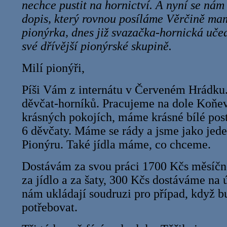
nechce pustit na hornictví. A nyní se nám
dopis, který rovnou posíláme Věrčině mam
pionýrka, dnes již svazačka-hornická uč
své dřívější pionýrské skupině.
Milí pionýři,
Píši Vám z internátu v Červeném Hrádku.
děvčat-horníků. Pracujeme na dole Koňev
krásných pokojích, máme krásné bílé post
6 děvčaty. Máme se rády a jsme jako jede
Pionýru. Také jídla máme, co chceme.
Dostávám za svou práci 1700 Kčs měsíčn
za jídlo a za šaty, 300 Kčs dostáváme na 
nám ukládají soudruzi pro případ, když 
potřebovat.