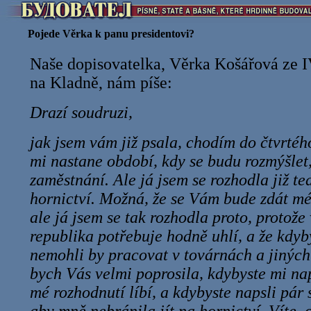
Pojede Věrka k panu presidentovi?
Naše dopisovatelka, Věrka Košářová ze IV.
na Kladně, nám píše:
Drazí soudruzi,
jak jsem vám již psala, chodím do čtvrtéh
mi nastane období, kdy se budu rozmýšlet
zaměstnání. Ale já jsem se rozhodla již te
hornictví. Možná, že se Vám bude zdát mé
ale já jsem se tak rozhodla proto, protože
republika potřebuje hodně uhlí, a že kdyb
nemohli by pracovat v továrnách a jiných
bych Vás velmi poprosila, kdybyste mi na
mé rozhodnutí líbí, a kdybyste napsli pár