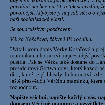
aby mně nebránila jít na hornictví. Víte,
povolání nechce pustit, a tak si myslím, ž
povolnější, kdybyste jí napsali něco o vý
naší socialistické vlasti.
Se soudružským pozdravem
Věrka Košařová, žákyně IV. ročníku.
Uvítali jsem dopis Věrky Košařové a přeje
maminka na hornictví, nejčestnější povolá
pustila. Pak se Věrka také dostane do Lán
presidentovi Gottwaldovi, který každoro
děti, které se přihlásily do hornictví. Ale
ještě přesvědčit Věrčinu maminku, která
rozhodnout.
Napište všichni, napište každý z vás, na
dopisem Věrčině mamince a vysvětlete j