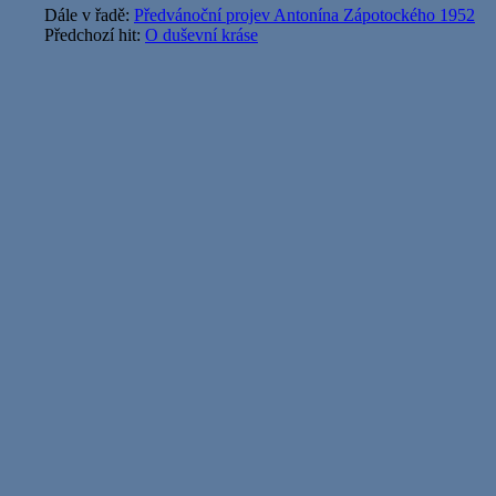
Dále v řadě:
Předvánoční projev Antonína Zápotockého 1952
Předchozí hit:
O duševní kráse