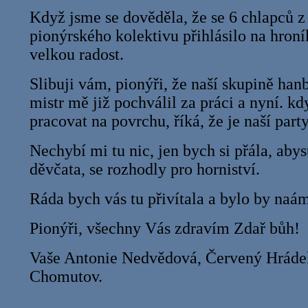
Když jsme se dověděla, že se 6 chlapců z
pionýrského kolektivu přihlásilo na hron
velkou radost.
Slibuji vám, pionýři, že naší skupině ha
mistr mě již pochválil za práci a nyní. k
pracovat na povrchu, říká, že je naší part
Nechybí mi tu nic, jen bych si přála, abys
děvčata, se rozhodly pro horniství.
Ráda bych vás tu přivítala a bylo by naám 
Pionýři, všechny Vás zdravím Zdař bůh!
Vaše Antonie Nedvědová, Červený Hrádek
Chomutov.