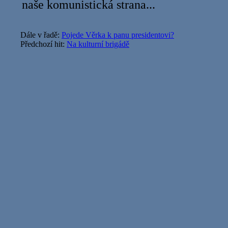
naše komunistická strana...
Dále v řadě:
Pojede Věrka k panu presidentovi?
Předchozí hit:
Na kulturní brigádě