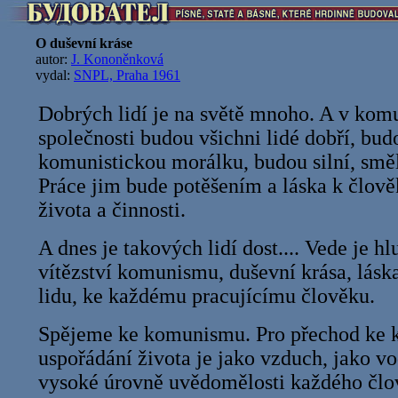
O duševní kráse
autor:
J. Kononěnková
vydal:
SNPL, Praha 1961
Dobrých lidí je na světě mnoho. A v kom
společnosti budou všichni lidé dobří, bu
komunistickou morálku, budou silní, smělí
Práce jim bude potěšením a láska k člov
života a činnosti.
A dnes je takových lidí dost.... Vede je h
vítězství komunismu, duševní krása, láska
lidu, ke každému pracujícímu člověku.
Spějeme ke komunismu. Pro přechod ke
uspořádání života je jako vzduch, jako v
vysoké úrovně uvědomělosti každého člo