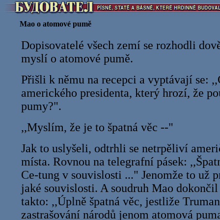
Mao o atomové pumě
Dopisovatelé všech zemí se rozhodli dově
myslí o atomové pumě.
Přišli k němu na recepci a vyptávají se: ,,
amerického presidenta, který hrozí, že p
pumy?".
,,Myslím, že je to špatná věc --"
Jak to uslyšeli, odtrhli se netrpěliví amer
místa. Rovnou na telegrafní pásek: ,,Špat
Ce-tung v souvislosti ..." Jenomže to už p
jaké souvislosti. A soudruh Mao dokonči
takto: ,,Úplně špatná věc, jestliže Truman
zastrašování národů jenom atomová puma