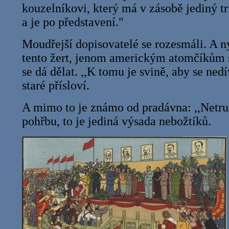
kouzelníkovi, který má v zásobě jediný tri
a je po představení."
Moudřejší dopisovatelé se rozesmáli. A ny
tento žert, jenom americkým atomčíkům s
se dá dělat. ,,K tomu je svině, aby se ned
staré přísloví.
A mimo to je známo od pradávna: ,,Netruc
pohřbu, to je jediná výsada nebožtíků.