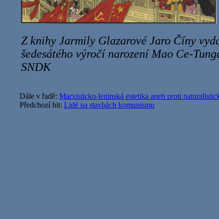
Z knihy Jarmily Glazarové Jaro Číny vyd
šedesátého výročí narození Mao Ce-Tung
SNDK
Dále v řadě:
Marxisticko-leninská estetika aneb proti naturalisti
Předchozí hit:
Lidé na stavbách komunismu