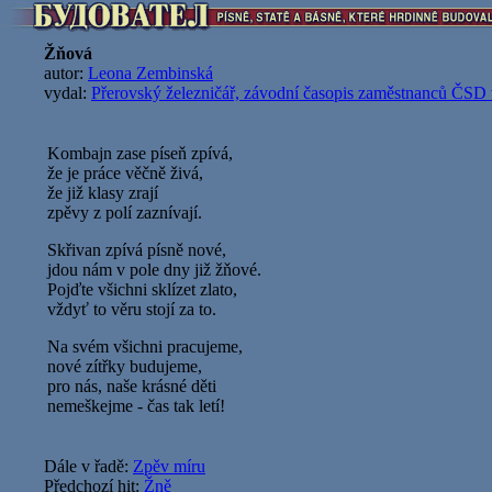
Žňová
autor:
Leona Zembinská
vydal:
Přerovský železničář, závodní časopis zaměstnanců ČSD 
Kombajn zase píseň zpívá,
že je práce věčně živá,
že již klasy zrají
zpěvy z polí zaznívají.
Skřivan zpívá písně nové,
jdou nám v pole dny již žňové.
Pojďte všichni sklízet zlato,
vždyť to věru stojí za to.
Na svém všichni pracujeme,
nové zítřky budujeme,
pro nás, naše krásné děti
nemeškejme - čas tak letí!
Dále v řadě:
Zpěv míru
Předchozí hit:
Žně