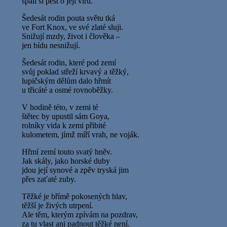
spálí si pěst o její víru.
Šedesát rodin pouta světu tká
ve Fort Knox, ve své zlaté sluji.
Snižují mzdy, život i člověka –
jen bídu nesnižují.
Šedesát rodin, které pod zemí
svůj poklad střeží krvavý a těžký,
lupičským dělům dalo hřmít
u třicáté a osmé rovnoběžky.
V hodině této, v zemi té
štětec by upustil sám Goya,
rolníky vida k zemi přibité
kulometem, jímž míří vrah, ne voják.
Hřmí zemí touto svatý hněv.
Jak skály, jako horské duby
jdou její synové a zpěv tryská jim
přes zaťaté zuby.
Těžké je břímě pokosených hlav,
těžší je živých utrpení.
Ale těm, kterým zpívám na pozdrav,
za tu vlast ani padnout těžké není.