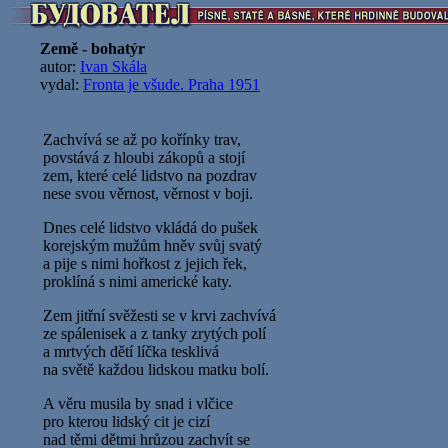
Země - bohatýr
autor:
Ivan Skála
vydal:
Fronta je všude. Praha 1951
Zachvívá se až po kořínky trav,
povstává z hloubi zákopů a stojí
zem, které celé lidstvo na pozdrav
nese svou věrnost, věrnost v boji.
Dnes celé lidstvo vkládá do pušek
korejským mužům hněv svůj svatý
a pije s nimi hořkost z jejich řek,
proklíná s nimi americké katy.
Zem jitřní svěžesti se v krvi zachvívá
ze spálenisek a z tanky zrytých polí
a mrtvých dětí líčka tesklivá
na světě každou lidskou matku bolí.
A věru musila by snad i vlčice
pro kterou lidský cit je cizí
nad těmi dětmi hrůzou zachvít se