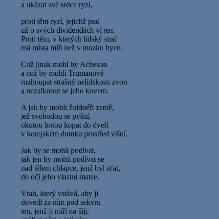
a ukázat své srdce ryzí,
proti těm ryzí, jejichž pud
už o svých dividendách ví jen.
Proti těm, v kterých lidský stud
má místa míň než v mozku hyen.
Což jinak mohl by Acheson
a což by mohli Trumanové
rozhoupat strašný nelidskosti zvon
a nezalknout se jeho kovem.
A jak by mohli žoldnéři země,
jež svobodou se pyšní,
okutou botou kopat do dveří
v korejském domku prostřed višní.
Jak by se mohli podívat,
jak jen by mohli podívat se
nad tělem chlapce, jenž byl sťat,
do očí jeho vlastní matce.
Vrah, který vstává, aby ji
dovedl za ním pod sekyru
ten, jenž ji míří na šíji,