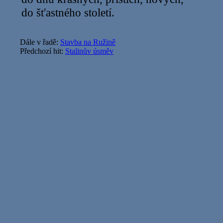
do šťastného století.
Dále v řadě:
Stavba na Ružině
Předchozí hit:
Stalinův úsměv