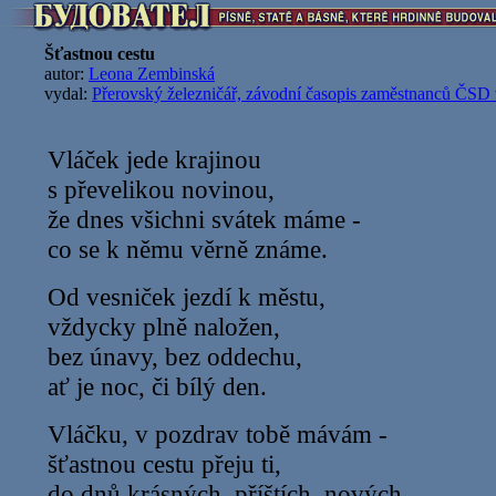
Šťastnou cestu
autor:
Leona Zembinská
vydal:
Přerovský železničář, závodní časopis zaměstnanců ČSD 
Vláček jede krajinou
s převelikou novinou,
že dnes všichni svátek máme -
co se k němu věrně známe.
Od vesniček jezdí k městu,
vždycky plně naložen,
bez únavy, bez oddechu,
ať je noc, či bílý den.
Vláčku, v pozdrav tobě mávám -
šťastnou cestu přeju ti,
do dnů krásných, příštích, nových,