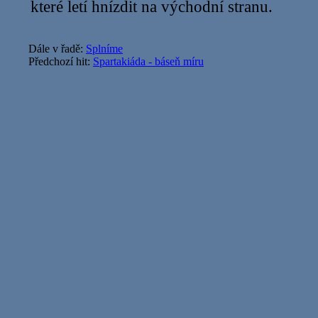
které letí hnízdit na východní stranu.
Dále v řadě:
Splníme
Předchozí hit:
Spartakiáda - báseň míru