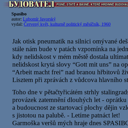
Spasibo
autor:
Lubomír Javorský
vydal:
Červený květ, kulturně politický měsíčník, 1960
Jak otisk pneumatik na silnici omývané de
stále nám bude v patách vzpomínka na jed
kdy nelidskost v mém městě dostala ultima
nelidskost krytá slovy “Gott mit uns” na o
“Arbeit macht frei” nad branou hřbitovů ži
Lisztem při zprávách z vůdcova hlavního 
Toho dne v pětačtyřicátém strhly stalingrad
provázek zatemnění dlouhých let - oprátku 
a budoucnost ze startovací plochy dějin vzl
s jistotou na palubě. - Letíme patnáct let!
Garmoška veršů mých hraje dnes SPASIB