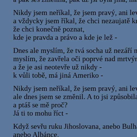
Nikdy jsem neříkal, že jsem pravý, ani le
a vždycky jsem říkal, že chci nezaujatě kr
že chci konečně poznat,
kde je pravda a právo a kde je lež -
Dnes ale myslím, že tvá socha už nezáří
myslím, že zavřela oči poprvé nad mrtv
a že je asi neotevře už nikdy -
k vůli tobě, má jiná Ameriko -
Nikdy jsem neříkal, že jsem pravý, ani le
ale dnes jsem se změnil. A to jsi způsobil
a ptáš se mě proč?
Já ti to mohu říct -
Když sevřu ruku Jihoslovana, anebo Bulh
anebo Albánce,