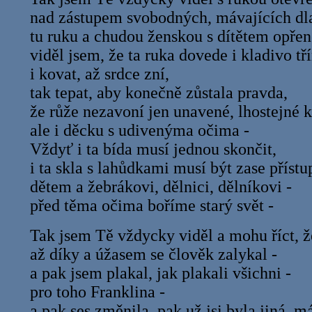
nad zástupem svobodných, mávajících dla
tu ruku a chudou ženskou s dítětem opřen
viděl jsem, že ta ruka dovede i kladivo tř
i kovat, až srdce zní,
tak tepat, aby konečně zůstala pravda,
že růže nezavoní jen unavené, lhostejné k
ale i děcku s udivenýma očima -
Vždyť i ta bída musí jednou skončit,
i ta skla s lahůdkami musí být zase příst
dětem a žebrákovi, dělnici, dělníkovi -
před těma očima boříme starý svět -
Tak jsem Tě vždycky viděl a mohu říct, že
až díky a úžasem se člověk zalykal -
a pak jsem plakal, jak plakali všichni -
pro toho Franklina -
a pak ses změnila, pak už jsi byla jiná, 