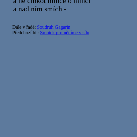
a ne cinkot mince o minci
a nad ním smích -
Dále v řadě:
Soudruh Gagarin
Předchozí hit:
Smutek proměníme v sílu