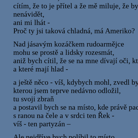
cítím, že to je přítel a že mě miluje, že 
nenávidět,
ani mi lhát -
Proč ty jsi taková chladná, má Ameriko?
Nad jásavým kozáčkem rudoarmějce
mohu se prostě a lidsky rozesmát,
aniž bych cítil, že se na mne dívají oči, kt
a které mají hlad -
a ještě něco - víš, kdybych mohl, zvedl b
kterou jsem teprve nedávno odložil,
tu svoji zbraň
a postavil bych se na místo, kde právě pa
s ranou na čele a v srdci ten Řek -
víš - ten partyzán –
Ale nejdříve bych políbil to místo,