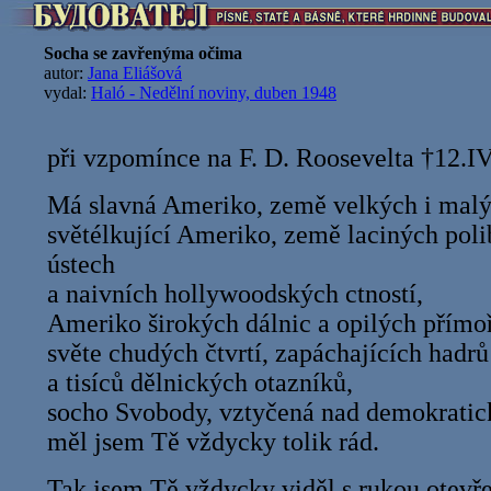
Socha se zavřenýma očima
autor:
Jana Eliášová
vydal:
Haló - Nedělní noviny, duben 1948
při vzpomínce na F. D. Roosevelta †12.I
Má slavná Ameriko, země velkých i malýc
světélkující Ameriko, země laciných poli
ústech
a naivních hollywoodských ctností,
Ameriko širokých dálnic a opilých přím
světe chudých čtvrtí, zapáchajících hadrů
a tisíců dělnických otazníků,
socho Svobody, vztyčená nad demokratick
měl jsem Tě vždycky tolik rád.
Tak jsem Tě vždycky viděl s rukou otevř