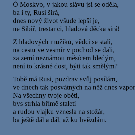
Ó Moskvo, v jakou slávu jsi se oděla,
ba i ty, Rusi širá,
dnes nový život všude lepší je,
ne Sibiř, trestanci, hladová děcka sirá!
Z hladových mužiků, vědci se stali,
na cestu ve vesmír v pochod se dali,
za zemí neznámou měsícem bledým,
není to krásné dost, býti tak smělým?
Tobě má Rusi, pozdrav svůj posílám,
ve dnech tak posvátných na něž dnes vzp
Na všechny tvoje oběti,
bys strhla břímě staletí
a rudou vlajku vznesla na stožár,
ba ještě dál a dál, až ku hvězdám.