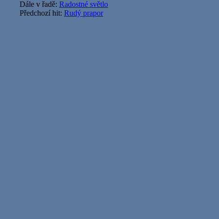
Dále v řadě:
Radostné světlo
Předchozí hit:
Rudý prapor