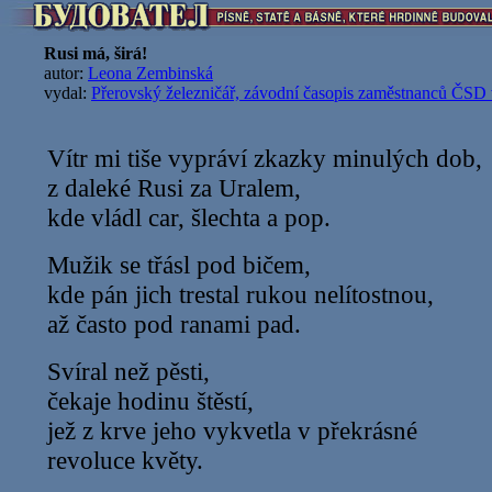
Rusi má, širá!
autor:
Leona Zembinská
vydal:
Přerovský železničář, závodní časopis zaměstnanců ČSD 
Vítr mi tiše vypráví zkazky minulých dob,
z daleké Rusi za Uralem,
kde vládl car, šlechta a pop.
Mužik se třásl pod bičem,
kde pán jich trestal rukou nelítostnou,
až často pod ranami pad.
Svíral než pěsti,
čekaje hodinu štěstí,
jež z krve jeho vykvetla v překrásné
revoluce květy.