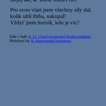
Pro svou vlast jsem všechny síly dal,
kolik uhlí třeba, nakopal!
Vždyť jsem horník, kdo je víc?
Dále v řadě:
K 12. výročí osvobození Rudou armádou
Předchozí hit:
K celoevropské konferenci