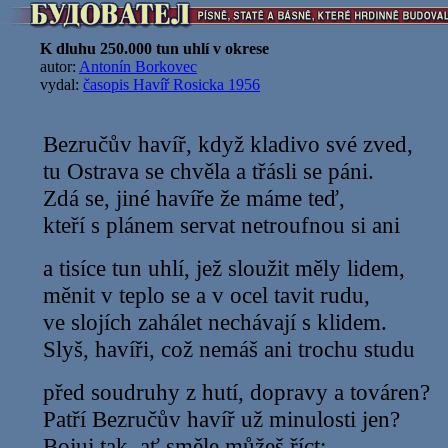
K dluhu 250.000 tun uhlí v okrese
autor:
Antonín Borkovec
vydal:
časopis Havíř Rosicka 1956
Bezručův havíř, když kladivo své zved,
tu Ostrava se chvěla a třásli se páni.
Zdá se, jiné havíře že máme teď,
kteří s plánem servat netroufnou si ani
a tisíce tun uhlí, jež sloužit měly lidem,
měnit v teplo se a v ocel tavit rudu,
ve slojích zahálet nechávají s klidem.
Slyš, havíři, což nemáš ani trochu studu
před soudruhy z hutí, dopravy a továren?
Patří Bezručův havíř už minulosti jen?
Bojuj tak, ať směle můžeš říct: