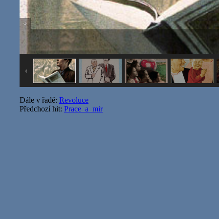
Dále v řadě:
Revoluce
Předchozí hit:
Prace_a_mir