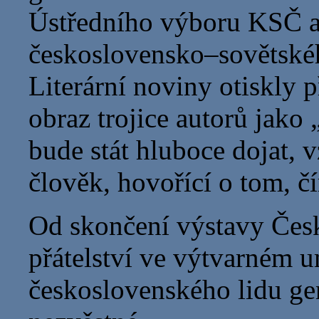
Ústředního výboru KSČ a
československo–sovětskéh
Literární noviny otiskly 
obraz trojice autorů jak
bude stát hluboce dojat, 
člověk, hovořící o tom, č
Od skončení výstavy Čes
přátelství ve výtvarném u
československého lidu gen