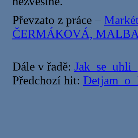
nezvěstné.
Převzato z práce –
Marké
ČERMÁKOVÁ, MALBA 
Dále v řadě:
Jak_se_uhli
Předchozí hit:
Detjam_o_l