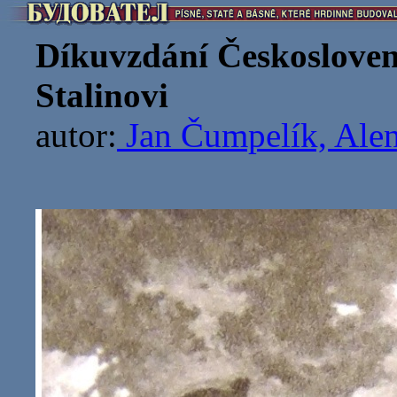
Díkuvzdání Českoslovens
Stalinovi
autor:
Jan Čumpelík, Alen