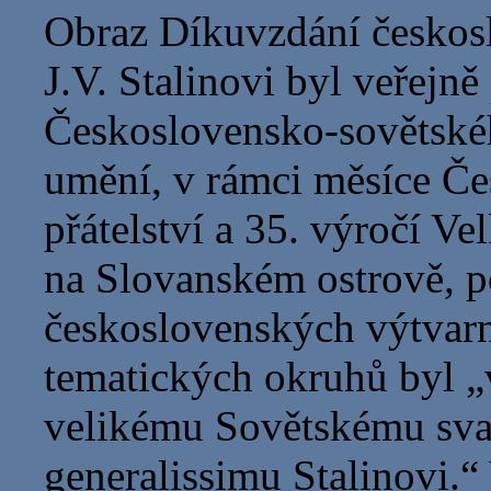
Obraz Díkuvzdání českosl
J.V. Stalinovi byl veřejn
Československo-sovětskéh
umění, v rámci měsíce Č
přátelství a 35. výročí Ve
na Slovanském ostrově, 
československých výtvar
tematických okruhů byl „
velikému Sovětskému svaz
generalissimu Stalinovi.“