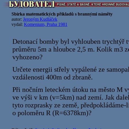
Sbírka matematických příkladů s brannými náměty
autor:
Jeroným Kudláček
vydal:
Komenium, Praha 1981
Detonací bomby byl vyhlouben trychtýř t
průměru 5m a hloubce 2,5 m. Kolik m3 
vyhozeno?
Určete energii střely vypálené ze samopa
vzdálenosti 400m od zbraně.
Při nočním leteckém útoku na město M v
ve výši v km (v=5km) nad zemí. Jak dale
tyto rozprasky ze země, předpokládáme-l
o poloměru R (R=6378km)?