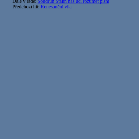
Dále v řadě:
Soudruh Stalin nás učí rozumět písni
Předchozí hit:
Renesanční vila