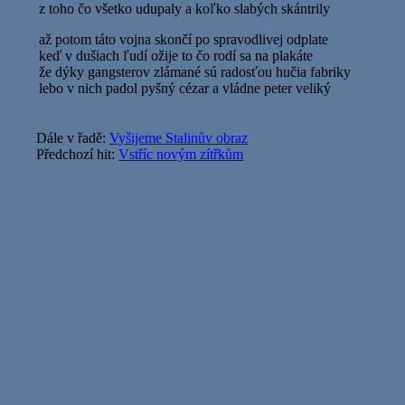
z toho čo všetko udupaly a koľko slabých skántrily
až potom táto vojna skončí po spravodlivej odplate
keď v dušiach ľudí ožije to čo rodí sa na plakáte
že dýky gangsterov zlámané sú radosťou hučia fabriky
lebo v nich padol pyšný cézar a vládne peter veliký
Dále v řadě:
Vyšijeme Stalinův obraz
Předchozí hit:
Vstříc novým zítřkům