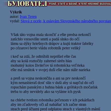
Výkrik
autor:
Ivan Teren
vydal:
Slová z ocele, k oslavám Slovenského národného povstani
Však táto vojna mala skončiť a ešte predsa nekončí
zatíchlo vresovište smrti a padá slnko do očí
lámu sa dýky hriešnych drápov a kujú traktor fabriky
po cézarovi berie vládu robotník peter veliký
i keď sa zdá, že odtrúbili neprišiel ešte čas
aby sa kolá roztočily zahrmel sirén hlas
mohutný kolos živiteľov tá robotnícka veľrieka
ešte má smútok v svojej duši ešte nám stále narieka
a preň sa vojna neskončila a ani sa prv neskončí
kým nenasbieraš dosť slín v duši aby si napľul do očí
ropuchám panským z bahna bánk a grófskych močarísk
treba to aby nevidely ako sa vyláme ich pysk
na chlebe tvrdom robotníka pečenom v ich pekárňach
aby im zľadovely oči až naháňať ich začne stran
strach pred účtami pred odplatou strach z vlastných mánií