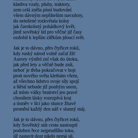
kladiva vzaly, pluhy, traktory,
zem celá zněla písní budování
všem dávným nepřátelům navzdory,
do netušené rozkvétala krásy
jak čarokrásný pohádkový květ,
jímž sovětský lid pro věčné již časy
ozdobil k lepším zítřkům jdoucí svět.
Jak je to dávno, přes čtyřicet roků,
kdy ruský národ volně začal žít!
Aurory výstřel zní však do útoku,
jak před lety a věčně bude znít,
neboť je třeba pokračovat v boji
proti nového světa kletbám všem,
až všechno lidstvo svoje síly spojí
a štěstí nebude již pouhým snem,
až místo války bratrství jen pravé
chorálem lásky rozezpívá kraj
a úsměv v líci jako slunce žhavé
promění každý den náš v slunný máj.
Jak je to dávno, přes čtyřicet roků,
kdy Sovětský stát cestu nastoupil
podoben řece nejprudšího toku,
jíž zastavit dost nikdo nemá sil,