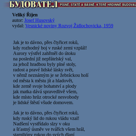
Veliký Říjen
autor:
Josef Husovský
vydal:
Vesnické noviny Rozvoj Židlochovicka, 1959
Jak je to dávno, přes čtyřicet roků,
kdy rozhodný boj v ruské zemi vzplál!
Aurory výstřel zahřměl do útoku
na poslední již nepřátelský val,
za jehož hradbou byly plné stoly,
radost a pravé lidské lásky svět,
v němž neznámým je se žebráckou holí
od města k městu jít a hladovět,
kde země svoje bohatství a plody
jak matka dává spravedlivě všem,
kde místo hrůz otrocké nesvobody
je lidské štěstí všude domovem.
Jak je to dávno, přes čtyřicet roků,
kdy ruský lid do rukou vládu vzal!
Nadšení vystřídalo slzy v oku
a šťastný úsměv ve tvářích všem hrál,
stamilióny rukou do svých dlaní