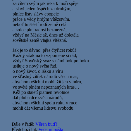
za cílem svým jak řeka k moři spěje
a slaví jeden úspěch za druhým,
plníce listy slávy epopeje
práce a vědy hrdým vítězstvím,
neboť tu štěstí rodí země celá
a srdce plní radost bezmezná,
vždyť na Měsíc až, dnes už doletěla
sovětské země vlajka vítězná.
Jak je to dávno, přes čtyřicet roků!
Každý však na to vzpomene si rád,
vždyť Sovětský svaz s námi bok po boku
usiluje o nový světa řád,
o nový život, o lásku a víru
ve šťastný zítřek národů všech mas,
abychom všichni mohli žít jen v míru,
ve světě plném nepoznaných krás…
Kéž po staletí plamen revoluce
dál plní srdce světa národů,
abychom všichni spolu ruku v ruce
mohli dát všemu lidstvu svobodu.
Dále v řadě:
Věren buď!
Předchozí hit:
Večerní pošta