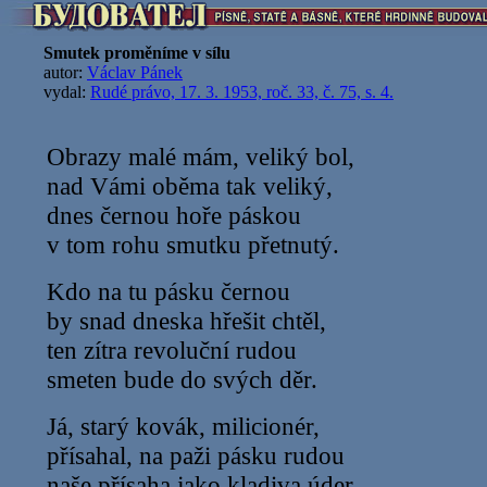
Smutek proměníme v sílu
autor:
Václav Pánek
vydal:
Rudé právo, 17. 3. 1953, roč. 33, č. 75, s. 4.
Obrazy malé mám, veliký bol,
nad Vámi oběma tak veliký,
dnes černou hoře páskou
v tom rohu smutku přetnutý.
Kdo na tu pásku černou
by snad dneska hřešit chtěl,
ten zítra revoluční rudou
smeten bude do svých děr.
Já, starý kovák, milicionér,
přísahal, na paži pásku rudou
naše přísaha jako kladiva úder.