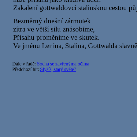
Zakalení gottwaldovci stalinskou cestou pů
Bezměrný dnešní zármutek
zítra ve větší sílu znásobíme,
Přísahu proměníme ve skutek.
Ve jménu Lenina, Stalina, Gottwalda slavně
Dále v řadě:
Socha se zavřenýma očima
Předchozí hit:
Slyšíš, starý světe?