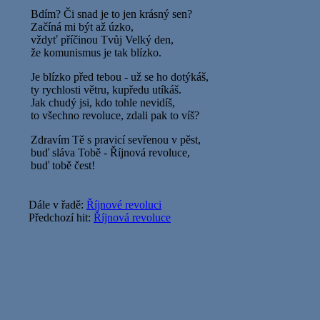
Bdím? Či snad je to jen krásný sen?
Začíná mi být až úzko,
vždyť příčinou Tvůj Velký den,
že komunismus je tak blízko.
Je blízko před tebou - už se ho dotýkáš,
ty rychlosti větru, kupředu utíkáš.
Jak chudý jsi, kdo tohle nevidíš,
to všechno revoluce, zdali pak to víš?
Zdravím Tě s pravicí sevřenou v pěst,
buď sláva Tobě - Říjnová revoluce,
buď tobě čest!
Dále v řadě:
Říjnové revoluci
Předchozí hit:
Říjnová revoluce