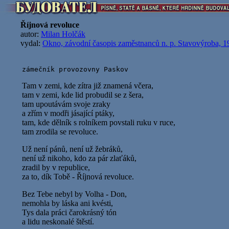
Říjnová revoluce
autor:
Milan Holčák
vydal:
Okno, závodní časopis zaměstnanců n. p. Stavovýroba, 1
Tam v zemi, kde zítra již znamená včera,
tam v zemi, kde lid probudil se z šera,
tam upoutávám svoje zraky
a zřím v modři jásající ptáky,
tam, kde dělník s rolníkem povstali ruku v ruce,
tam zrodila se revoluce.
Už není pánů, není už žebráků,
není už nikoho, kdo za pár zlaťáků,
zradil by v republice,
za to, dík Tobě - Říjnová revoluce.
Bez Tebe nebyl by Volha - Don,
nemohla by láska ani kvésti,
Tys dala práci čarokrásný tón
a lidu neskonalé štěstí.