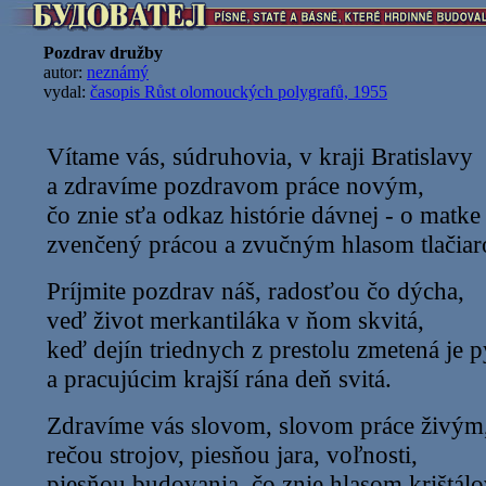
Pozdrav družby
autor:
neznámý
vydal:
časopis Růst olomouckých polygrafů, 1955
Vítame vás, súdruhovia, v kraji Bratislavy
a zdravíme pozdravom práce novým,
čo znie sťa odkaz histórie dávnej - o matke
zvenčený prácou a zvučným hlasom tlačia
Príjmite pozdrav náš, radosťou čo dýcha,
veď život merkantiláka v ňom skvitá,
keď dejín triednych z prestolu zmetená je 
a pracujúcim krajší rána deň svitá.
Zdravíme vás slovom, slovom práce živým
rečou strojov, piesňou jara, voľnosti,
piesňou budovania, čo znie hlasom krištál