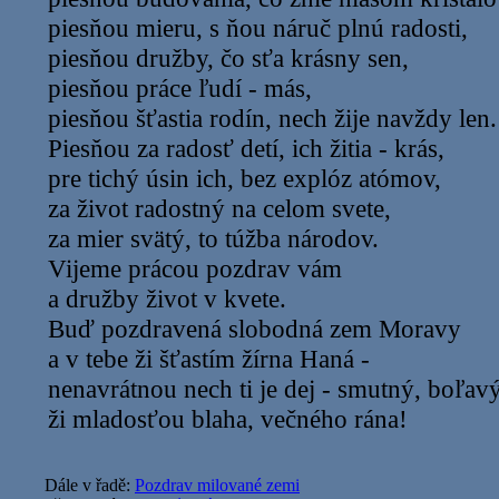
piesňou mieru, s ňou náruč plnú radosti,
piesňou družby, čo sťa krásny sen,
piesňou práce ľudí - más,
piesňou šťastia rodín, nech žije navždy len.
Piesňou za radosť detí, ich žitia - krás,
pre tichý úsin ich, bez explóz atómov,
za život radostný na celom svete,
za mier svätý, to túžba národov.
Vijeme prácou pozdrav vám
a družby život v kvete.
Buď pozdravená slobodná zem Moravy
a v tebe ži šťastím žírna Haná -
nenavrátnou nech ti je dej - smutný, boľavý
ži mladosťou blaha, večného rána!
Dále v řadě:
Pozdrav milované zemi