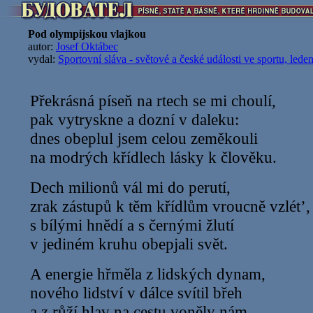
Pod olympijskou vlajkou
autor:
Josef Oktábec
vydal:
Sportovní sláva - světové a české události ve sportu, led
Překrásná píseň na rtech se mi choulí,
pak vytryskne a dozní v daleku:
dnes obeplul jsem celou zeměkouli
na modrých křídlech lásky k člověku.
Dech milionů vál mi do perutí,
zrak zástupů k těm křídlům vroucně vzlét’,
s bílými hnědí a s černými žlutí
v jediném kruhu obepjali svět.
A energie hřměla z lidských dynam,
nového lidství v dálce svítil břeh
a z růží hlav na cestu voněly nám