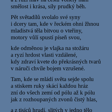
smělost i krása, síly prudký běh.
Pět světadílů svolalo své syny
i dcery tam, kde v řeckém ohni žhnou
mladistvá těla bitvou o vteřiny,
motory vůlí spustí píseň svou,
kde odměnou je vlajka na stožáru
a ryzí hrdost vlasti vzdálené,
kdy zdraví kvete do překrásných tvarů
v náruči chvíle bojem vzrušené.
Tam, kde se mládí světa sejde spolu
a stiskem ruky skácí každou hráz
zní do všech zemí od pólu až k pólu
jak z rozhoupaných zvonů čistý hlas,
a z tisíců hrudí, slitých v jedno tělo