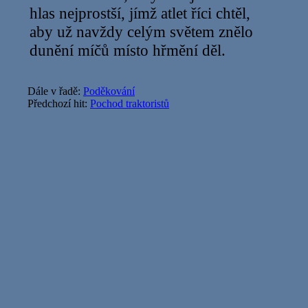
hlas nejprostší, jímž atlet říci chtěl,
aby už navždy celým světem znělo
dunění míčů místo hřmění děl.
Dále v řadě:
Poděkování
Předchozí hit:
Pochod traktoristů