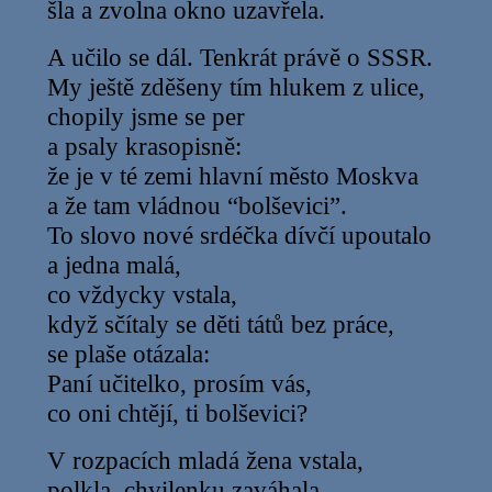
šla a zvolna okno uzavřela.
A učilo se dál. Tenkrát právě o SSSR.
My ještě zděšeny tím hlukem z ulice,
chopily jsme se per
a psaly krasopisně:
že je v té zemi hlavní město Moskva
a že tam vládnou “bolševici”.
To slovo nové srdéčka dívčí upoutalo
a jedna malá,
co vždycky vstala,
když sčítaly se děti tátů bez práce,
se plaše otázala:
Paní učitelko, prosím vás,
co oni chtějí, ti bolševici?
V rozpacích mladá žena vstala,
polkla, chvilenku zaváhala