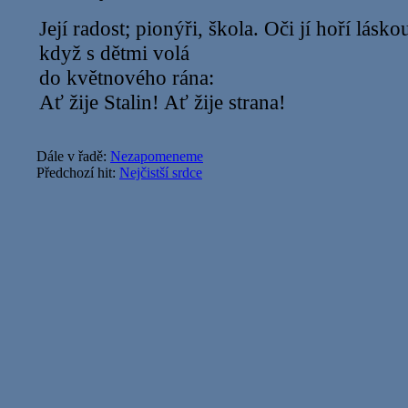
Její radost; pionýři, škola. Oči jí hoří lásko
když s dětmi volá
do květnového rána:
Ať žije Stalin! Ať žije strana!
Dále v řadě:
Nezapomeneme
Předchozí hit:
Nejčistší srdce