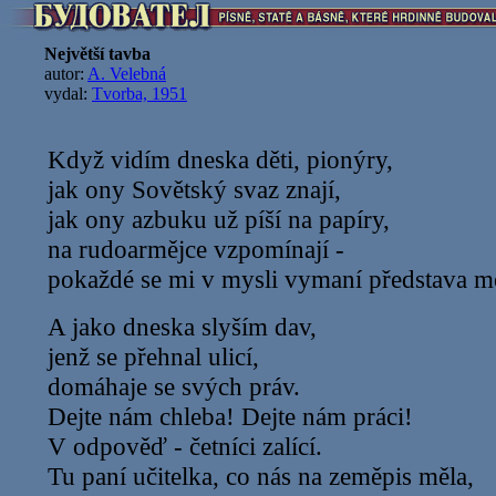
Největší tavba
autor:
A. Velebná
vydal:
Tvorba, 1951
Když vidím dneska děti, pionýry,
jak ony Sovětský svaz znají,
jak ony azbuku už píší na papíry,
na rudoarmějce vzpomínají -
pokaždé se mi v mysli vymaní představa mé
A jako dneska slyším dav,
jenž se přehnal ulicí,
domáhaje se svých práv.
Dejte nám chleba! Dejte nám práci!
V odpověď - četníci zalící.
Tu paní učitelka, co nás na zeměpis měla,