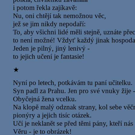
i potom řekla zajíkavě:
Nu, oni chtějí tak nemožnou věc,
jež se jim nikdy nepodaří:
To, aby všichni lidé měli stejně, uznáte přec
to není možné! Vždyť každý jinak hospoda
Jeden je pilný, jiný lenivý -
to jejich učení je fantasie!
★
Nyní po letech, potkávám tu paní učitelku.
Syn padl za Prahu. Jen pro své vnuky žije -
Obyčejná žena vcelku.
Na klopě malý odznak strany, kol sebe věč
pionýry a jejich tisíc otázek.
Učí je neklanět se před těmi pány, kteří nás
Věru - je to obrázek!