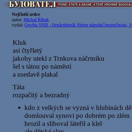
Nejčistší srdce
autor:
Michal Ribak
vydal:
Osvěta SNB - čtrnáctideník Sboru národní bezpečnosti, 
Kluk
asi čtyřletý
jakoby utekl z Trnkova náčrtníku
šel s tátou po náměstí
a usedavě plakal
Táta
rozpačitý a bezradný
kdo z velkých se vyzná v hlubinách dě
domlouval synovi po dobrém po zlém
hrozil a sliboval láteřil a klel
ale dětské slzy