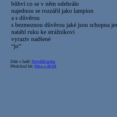
bůhví co se v něm odehrálo
najednou se rozzářil jako lampion
a s důvěrou
s bezmeznou důvěrou jaké jsou schopna jen 
natáhl ruku ke strážníkovi
vyraziv nadšené
“jo”
Dále v řadě:
Největší tavba
Předchozí hit:
Něco o ROH