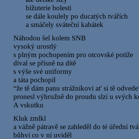
bižuterie bolesti
se dále koulely po ducatých tvářích
a smáčely sváteční kabátek
Náhodou šel kolem SNB
vysoký urostlý
s plným pochopením pro otcovské potíže
díval se přísně na dítě
s výše své uniformy
a táta pochopil
“že tě dám panu strážníkovi ať si tě odvede
pronesl výhružně do proudu slzí u svých 
A vskutku
Kluk zmlkl
a vážně pátravě se zahleděl do té úřední tvá
bůhví co v ní uviděl