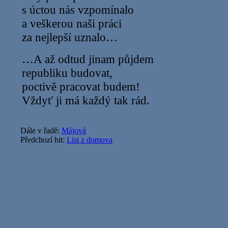
s úctou nás vzpomínalo
a veškerou naši práci
za nejlepší uznalo…
…A až odtud jinam půjdem
republiku budovat,
poctivě pracovat budem!
Vždyť ji má každý tak rád.
Dále v řadě:
Májová
Předchozí hit:
List z domova