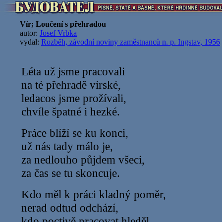
Vír; Loučení s přehradou
autor:
Josef Vrbka
vydal:
Rozběh, závodní noviny zaměstnanců n. p. Ingstav, 1956
Léta už jsme pracovali
na té přehradě vírské,
ledacos jsme prožívali,
chvíle špatné i hezké.
Práce blíží se ku konci,
už nás tady málo je,
za nedlouho půjdem všeci,
za čas se tu skoncuje.
Kdo měl k práci kladný poměr,
nerad odtud odchází,
kdo poctivě pracovat hleděl,