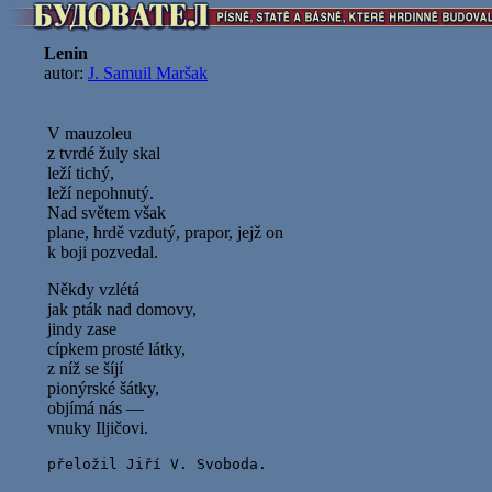
Lenin
autor:
J. Samuil Maršak
V mauzoleu
z tvrdé žuly skal
leží tichý,
leží nepohnutý.
Nad světem však
plane, hrdě vzdutý, prapor, jejž on
k boji pozvedal.
Někdy vzlétá
jak pták nad domovy,
jindy zase
cípkem prosté látky,
z níž se šíjí
pionýrské šátky,
objímá nás —
vnuky Iljičovi.