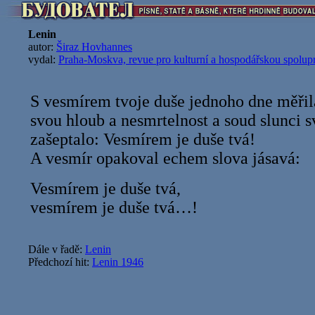
Lenin
autor:
Širaz Hovhannes
vydal:
Praha-Moskva, revue pro kulturní a hospodářskou spoluprá
S vesmírem tvoje duše jednoho dne měřil
svou hloub a nesmrtelnost a soud slunci s
zašeptalo: Vesmírem je duše tvá!
A vesmír opakoval echem slova jásavá:
Vesmírem je duše tvá,
vesmírem je duše tvá…!
Dále v řadě:
Lenin
Předchozí hit:
Lenin 1946